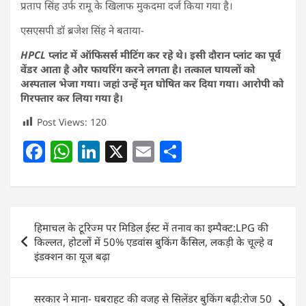
प्रताप सिंह उर्फ रामू के खिलाफ मुकदमा दर्ज किया गया है।
एसएसपी डॉ ब्रजेश सिंह ने बताया-
HPCL प्लांट में ऑफिसर्स मीटिंग कर रहे थे। इसी दौरान प्लांट का पूर्व
वेंडर आता है और फायरिंग करने लगता है। तत्काल घायलों को
अस्पताल भेजा गया। जहां उन्हें मृत घोषित कर दिया गया। आरोपी को
गिरफ्तार कर लिया गया है।
Post Views:
120
F
W
Li
X
E
S
a
h
n
m
h
c
at
k
ai
ar
e
s
e
l
e
Post
हिमाचल के टूरिज्म पर मिडिल ईस्ट में तनाव का इम्पैक्ट:LPG की
b
A
dI
navigation
किल्लत, होटलों में 50% एडवांस बुकिंग कैंसिल, लकड़ी के चूल्हे व
o
p
n
इंडक्शन का यूज बढ़ा
o
p
k
सरकार ने माना- घबराहट की वजह से सिलेंडर बुकिंग बढ़ी:रोज 50