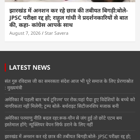
झारखंड में अनशन कर रहे छात्र की तबीयत बिगड़ी:बोले-
JPSC परीक्षा रद्द हो; राहुल गांधी ने प्रदर्शनकारियों से बात
की, कहा- कांग्रेस आपके साथ
August 7, 2026
Star Savera
LATEST NEWS
संत गुरु रविदास जी का समरसता संदेश आज भी पूरे समाज के लिए प्रेरणास्रोत
: मुख्यमंत्री
अमेरिका में पहली बार ‘बर्थ टूरिज्म’ पर रोक:यहां पैदा हुए विदेशियों के बच्चे को
नागरिकता नहीं मिलेगी; ट्रम्प बोले- बर्थराइट सिटीजनशिप मजाक बनी
अमेरिका परमाणु नीति बदल रहा:रूस-चीन से जंग हुई तो छोटे एटम बम
इस्तेमाल होंगे; न्यूक्लियर वेपन सिर्फ डराने के लिए नहीं
झारखंड में अनशन कर रहे छात्र की तबीयत बिगड़ी:बोले- JPSC परीक्षा रद्द हो;