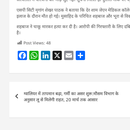
एसपी सिटी मृगांग शेखर पाठक ने बताया कि देर शाम जेएन मेडिकल कॉलेज
इलाज के दौरान मौत हो गई। मुसाहिद के परिचित शहबाज और भूरा से वि
शहबाज ने चाकू मारकर हत्या कर दी है। आरोपी की गिरफ्तारी के लिए दब
है।
Post Views:
48
F
W
Li
X
E
S
a
h
n
m
h
c
at
k
ai
ar
e
s
e
l
e
Post
b
A
dI
ग्वालियर में तापमान बढ़ा, गर्मी का असर शुरू:मौसम विभाग के
navigation
o
p
n
अनुसार लू से मिलेगी राहत, 20 मार्च तक आसार
o
p
k