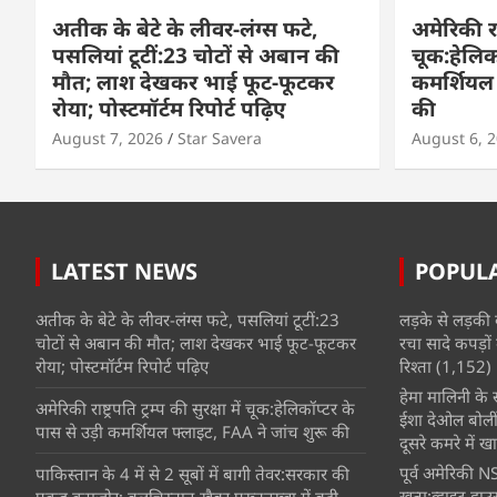
अतीक के बेटे के लीवर-लंग्स फटे,
अमेरिकी राष्
पसलियां टूटीं:23 चोटों से अबान की
चूक:हेलिकॉ
मौत; लाश देखकर भाई फूट-फूटकर
कमर्शियल 
रोया; पोस्टमॉर्टम रिपोर्ट पढ़िए
की
August 7, 2026
Star Savera
August 6, 
LATEST NEWS
POPUL
अतीक के बेटे के लीवर-लंग्स फटे, पसलियां टूटीं:23
लड़के से लड़की 
चोटों से अबान की मौत; लाश देखकर भाई फूट-फूटकर
रचा सादे कपड़ों 
रोया; पोस्टमॉर्टम रिपोर्ट पढ़िए
रिश्ता
(1,152)
हेमा मालिनी के सा
अमेरिकी राष्ट्रपति ट्रम्प की सुरक्षा में चूक:हेलिकॉप्टर के
ईशा देओल बोलीं
पास से उड़ी कमर्शियल फ्लाइट, FAA ने जांच शुरू की
दूसरे कमरे में खात
पूर्व अमेरिकी NS
पाकिस्तान के 4 में से 2 सूबों में बागी तेवर:सरकार की
खत्म:व्हाइट हाउ
पकड़ कमजोर; बलूचिस्तान-खैबर पख्तूनख्वा में बढ़ी