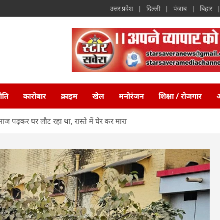
उत्तर प्रदेश
दिल्ली
पंजाब
बिहार
ीति
कारोबार
क्राइम
खेल
मनोरंजन
शिक्षा / रोजगार
अ
नमाज पढ़कर घर लौट रहा था, रास्ते में घेर कर मारा