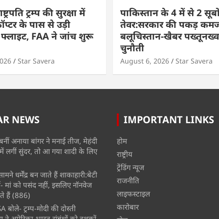
ट्रपति ट्रम्प की सुरक्षा में
पाकिस्तान के 4 में से 2 सूबों
प्टर के पास से उड़ी
तेवर:सरकार की पकड़ कमज
फ्लाइट, FAA ने जांच शुरू
बलूचिस्तान-खैबर पख्तूनख्वा 
चुनौती
2026
Star Savera
August 6, 2026
Star Savera
AR NEWS
IMPORTANT LINKS
बनीं अनाया बांगर ने मनाई तीज, मेहंदी
होम
में लगीं सुंदर, तो आ गया शादी के लिए
राष्ट्रीय
ट्रेंडिंग न्यूज
मने धर्मेंद्र बन जाते हैं शाकाहारी:बेटी
राजनीति
- मां को पसंद नहीं, इसलिए नॉनवेज
लाइफस्टाइल
े हैं
(886)
कारोबार
A बोले- ट्रम्प-मोदी की दोस्ती
स ने अमेरिका-भारत संबंधों को दशकों