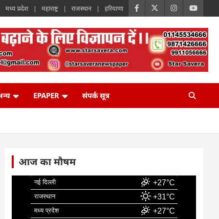
मध्य प्रदेश
महाराष्ट्र
राजस्थान
हरियाणा
न्य
EPAPER
संपर्क सूत्र
आज का मौषम
नई दिल्ली
+27°C
राजस्थान
+31°C
मध्य प्रदेश
+27°C