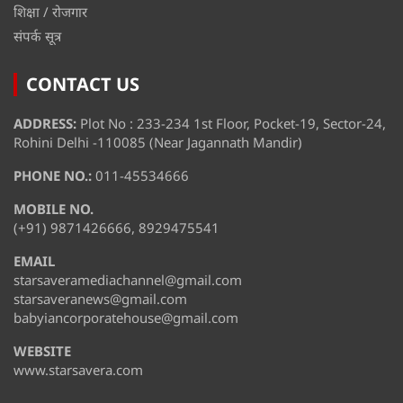
शिक्षा / रोजगार
संपर्क सूत्र
CONTACT US
ADDRESS:
Plot No : 233-234 1st Floor, Pocket-19, Sector-24,
Rohini Delhi -110085 (Near Jagannath Mandir)
PHONE NO.:
011-45534666
MOBILE NO.
(+91) 9871426666, 8929475541
EMAIL
starsaveramediachannel@gmail.com
starsaveranews@gmail.com
babyiancorporatehouse@gmail.com
WEBSITE
www.starsavera.com