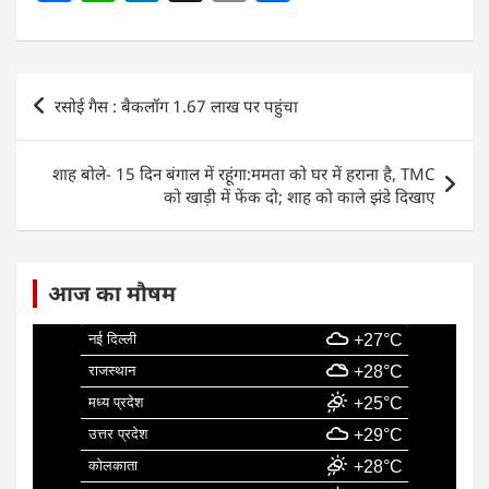
a
h
n
m
h
c
at
k
ai
ar
e
s
e
l
e
Post
रसोई गैस : बैकलॉग 1.67 लाख पर पहुंचा
b
A
dI
navigation
o
p
n
शाह बोले- 15 दिन बंगाल में रहूंगा:ममता को घर में हराना है, TMC
o
p
को खाड़ी में फेंक दो; शाह को काले झंडे दिखाए
k
आज का मौषम
नई दिल्ली
+27°C
राजस्थान
+28°C
मध्य प्रदेश
+25°C
उत्तर प्रदेश
+29°C
कोलकाता
+28°C