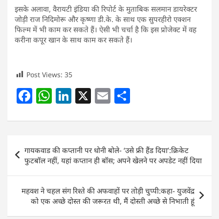
इसके अलावा, वैरायटी इंडिया की रिपोर्ट के मुताबिक सलमान डायरेक्टर
जोड़ी राज निदिमोरू और कृष्णा डी.के. के साथ एक सुपरहीरो एक्शन
फिल्म में भी काम कर सकते हैं। ऐसी भी चर्चा है कि इस प्रोजेक्ट में वह
करीना कपूर खान के साथ काम कर सकते हैं।
Post Views:
35
F
W
Li
X
E
S
a
h
n
m
h
c
at
k
ai
ar
e
s
e
l
e
Post
गायकवाड की कप्तानी पर धोनी बोले- ‘उसे फ्री हैंड दिया’:क्रिकेट
b
A
dI
navigation
फुटबॉल नहीं, यहां कप्तान ही बॉस; अपने खेलने पर अपडेट नहीं दिया
o
p
n
o
p
महवश ने चहल संग रिश्ते की अफवाहों पर तोड़ी चुप्पी:कहा- युजवेंद्र
k
को एक अच्छे दोस्त की जरूरत थी, मैं दोस्ती अच्छे से निभाती हूं