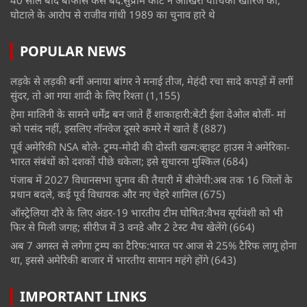
40 साल बाद बोफोर्स केस बंद:सुप्रीम कोर्ट ने आखिरी याचिका खारिज की,
घोटाले के आरोप से राजीव गांधी 1989 का चुनाव हारे थे
POPULAR NEWS
लड़के से लड़की बनीं अनाया बांगर ने मनाई तीज, मेहंदी रचा सादे कपड़ों में लगीं
सुंदर, तो आ गया शादी के लिए रिश्ता
(1,155)
हेमा मालिनी के सामने धर्मेंद्र बन जाते हैं शाकाहारी:बेटी ईशा देओल बोलीं- मां
को पसंद नहीं, इसलिए नॉनवेज दूसरे कमरे में खाते हैं
(887)
पूर्व अमेरिकी NSA बोले- ट्रम्प-मोदी की दोस्ती खत्म:व्हाइट हाउस ने अमेरिका-
भारत संबंधों को दशकों पीछे धकेला; इसे सुधारना मुश्किल
(684)
पंजाब में 2027 विधानसभा चुनाव की तैयारी में बीजेपी:अब तक 16 जिलों के
प्रधान बदले, कई पूर्व विधायक और नए चेहरे शामिल
(675)
ऑस्ट्रेलिया दौरे के लिए अंडर-19 भारतीय टीम घोषित:वैभव सूर्यवंशी को भी
फिर से मिली जगह; सीरीज में 3 वनडे और 2 टेस्ट मैच खेलेंगे
(664)
अब 7 अगस्त से लगेगा ट्रम्प का टैरिफ:भारत पर आज से 25% टैरिफ लागू होना
था, इससे अमेरिकी बाजार में भारतीय सामान महंगे होंगे
(643)
IMPORTANT LINKS