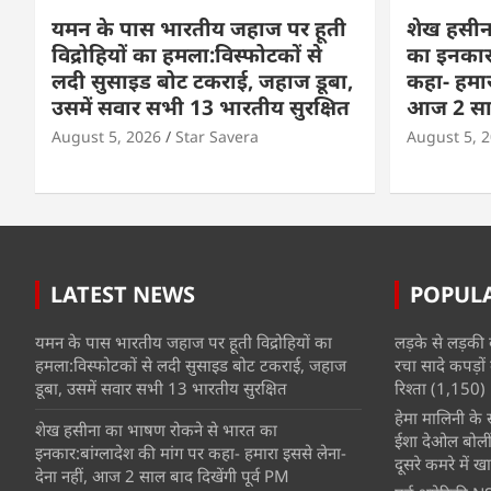
यमन के पास भारतीय जहाज पर हूती
शेख हसीन
विद्रोहियों का हमला:विस्फोटकों से
का इनकार:
लदी सुसाइड बोट टकराई, जहाज डूबा,
कहा- हमार
उसमें सवार सभी 13 भारतीय सुरक्षित
आज 2 साल 
August 5, 2026
Star Savera
August 5, 
LATEST NEWS
POPUL
यमन के पास भारतीय जहाज पर हूती विद्रोहियों का
लड़के से लड़की 
हमला:विस्फोटकों से लदी सुसाइड बोट टकराई, जहाज
रचा सादे कपड़ों 
डूबा, उसमें सवार सभी 13 भारतीय सुरक्षित
रिश्ता
(1,150)
हेमा मालिनी के सा
शेख हसीना का भाषण रोकने से भारत का
ईशा देओल बोलीं
इनकार:बांग्लादेश की मांग पर कहा- हमारा इससे लेना-
दूसरे कमरे में खात
देना नहीं, आज 2 साल बाद दिखेंगी पूर्व PM