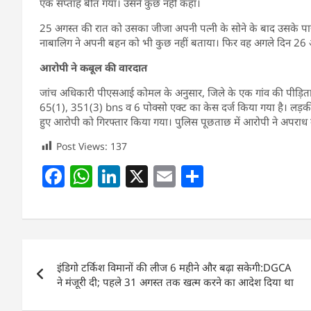
एक सप्ताह बीत गया। उसने कुछ नहीं कहा।
25 अगस्त की रात को उसका जीजा अपनी पत्नी के सोने के बाद उसके
नाबालिग ने अपनी बहन को भी कुछ नहीं बताया। फिर वह अगले दिन 26
आरोपी ने कबूल की वारदात
जांच अधिकारी पीएसआई कोमल के अनुसार, जिले के एक गांव की पीड़िता
65(1), 351(3) bns व 6 पोक्सो एक्ट का केस दर्ज किया गया है। लड़
हुए आरोपी को गिरफ्तार किया गया। पुलिस पूछताछ में आरोपी ने अपरा
Post Views:
137
F
W
Li
X
E
S
a
h
n
m
h
c
at
k
ai
ar
e
s
e
l
e
Post
b
A
dI
इंडिगो टर्किश विमानों की लीज 6 महीने और बढ़ा सकेगी:DGCA
navigation
o
p
n
ने मंजूरी दी; पहले 31 अगस्त तक खत्म करने का आदेश दिया था
o
p