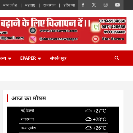
मध्य प्रदेश
महाराष्ट्र
राजस्थान
हरियाणा
न्य
EPAPER
संपर्क सूत्र
आज का मौषम
नई दिल्ली
+27°C
राजस्थान
+28°C
मध्य प्रदेश
+26°C