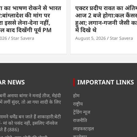
ा का भाषण रोकने से भारत
एक्टर प्रदीप रावत का अंति
बांग्लादेश की मांग पर
आज 2 बजे होगा:कल कैंसर
ा इससे लेना-देना नहीं,
हुआ; लगान-गजनी जैसी कई
बाद दिखेंगी पूर्व PM
में दिखे थे
2026
Star Savera
August 5, 2026
Star Savera
AR NEWS
IMPORTANT LINKS
बनीं अनाया बांगर ने मनाई तीज, मेहंदी
होम
में लगीं सुंदर, तो आ गया शादी के लिए
राष्ट्रीय
ट्रेंडिंग न्यूज
मने धर्मेंद्र बन जाते हैं शाकाहारी:बेटी
राजनीति
- मां को पसंद नहीं, इसलिए नॉनवेज
लाइफस्टाइल
े हैं
(886)
कारोबार