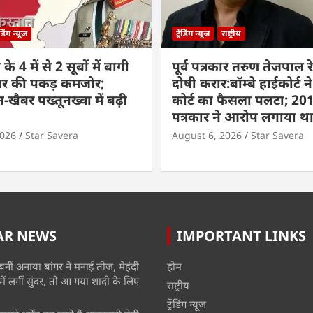
रेंडिंग न्यूज
ट्रेंडिंग न्यूज
राष्ट्रीय
े 4 में से 2 सूबों में बागी
पूर्व पत्रकार तरुण तेजपाल रे
ार की पकड़ कमजोर;
दोषी करार:बॉम्बे हाईकोर्ट ने
-खैबर पख्तूनख्वा में बढ़ी
कोर्ट का फैसला पलटा; 201
पत्रकार ने आरोप लगाया थ
2026
Star Savera
August 6, 2026
Star Savera
AR NEWS
IMPORTANT LINKS
बनीं अनाया बांगर ने मनाई तीज, मेहंदी
होम
में लगीं सुंदर, तो आ गया शादी के लिए
राष्ट्रीय
ट्रेंडिंग न्यूज