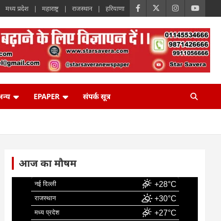
मध्य प्रदेश
महाराष्ट्र
राजस्थान
हरियाणा
न्य
EPAPER
संपर्क सूत्र
आज का मौषम
नई दिल्ली
+28°C
राजस्थान
+30°C
मध्य प्रदेश
+27°C