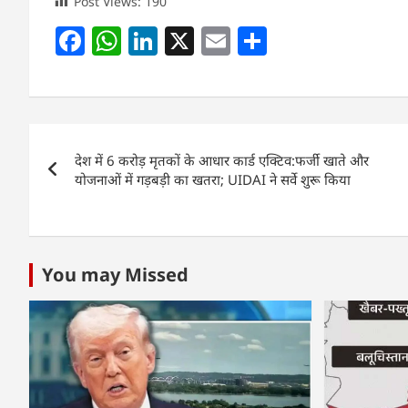
Post Views:
190
F
W
Li
X
E
S
a
h
n
m
h
c
at
k
ai
ar
e
s
e
l
e
Post
b
A
dI
देश में 6 करोड़ मृतकों के आधार कार्ड एक्टिव:फर्जी खाते और
navigation
o
p
n
योजनाओं में गड़बड़ी का खतरा; UIDAI ने सर्वे शुरू किया
o
p
k
You may Missed