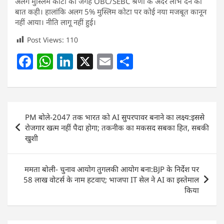
अलग मुस्लिम कोटा की जगह OBC/SEBC श्रेणी के अंदर लाभ देने की
बात कही। हालांकि अलग 5% मुस्लिम कोटा पर कोई नया मजबूत कानून
नहीं आया। नीति लागू नहीं हुई।
Post Views:
110
F
W
Li
X
E
S
a
h
n
m
h
c
at
k
ai
ar
e
s
e
l
e
Post
PM बोले-2047 तक भारत को AI सुपरपावर बनाने का लक्ष्य:इससे
b
A
dI
navigation
रोजगार खत्म नहीं पैदा होगा; तकनीक का मकसद सबका हित, सबकी
o
p
n
खुशी
o
p
k
ममता बोली- चुनाव आयोग तुगलकी आयोग बना:BJP के निर्देश पर
58 लाख वोटर्स के नाम हटवाए; भाजपा IT सेल ने AI का इस्तेमाल
किया