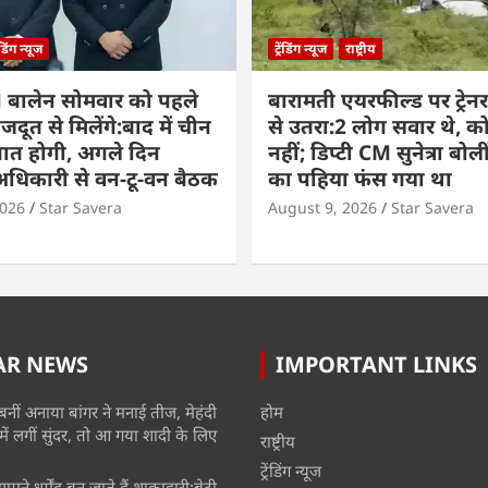
रेंडिंग न्यूज
ट्रेंडिंग न्यूज
राष्ट्रीय
 बालेन सोमवार को पहले
बारामती एयरफील्ड पर ट्रेनर 
दूत से मिलेंगे:बाद में चीन
से उतरा:2 लोग सवार थे, 
 बात होगी, अगले दिन
नहीं; डिप्टी CM सुनेत्रा बोल
अधिकारी से वन-टू-वन बैठक
का पहिया फंस गया था
2026
Star Savera
August 9, 2026
Star Savera
AR NEWS
IMPORTANT LINKS
बनीं अनाया बांगर ने मनाई तीज, मेहंदी
होम
में लगीं सुंदर, तो आ गया शादी के लिए
राष्ट्रीय
ट्रेंडिंग न्यूज
मने धर्मेंद्र बन जाते हैं शाकाहारी:बेटी