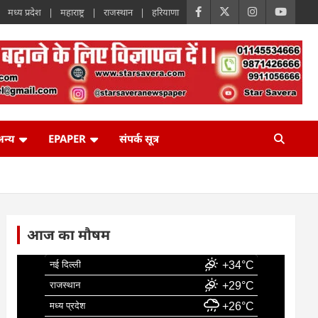
मध्य प्रदेश
महाराष्ट्र
राजस्थान
हरियाणा
न्य
EPAPER
संपर्क सूत्र
आज का मौषम
नई दिल्ली
+34°C
राजस्थान
+29°C
मध्य प्रदेश
+26°C