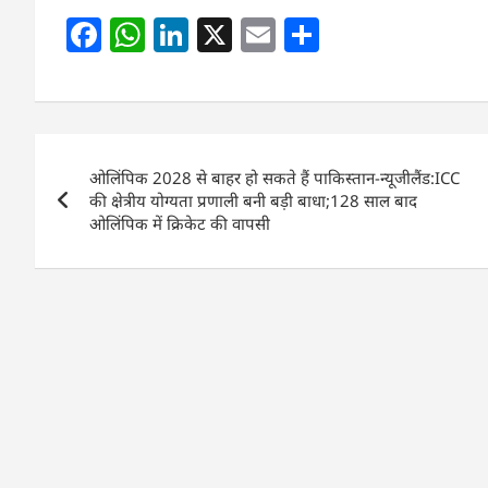
F
W
Li
X
E
S
a
h
n
m
h
c
at
k
ai
ar
e
s
e
l
e
Post
b
A
dI
ओलिंपिक 2028 से बाहर हो सकते हैं पाकिस्तान-न्यूजीलैंड:ICC
navigation
o
p
n
की क्षेत्रीय योग्यता प्रणाली बनी बड़ी बाधा;128 साल बाद
ओलिंपिक में क्रिकेट की वापसी
o
p
k