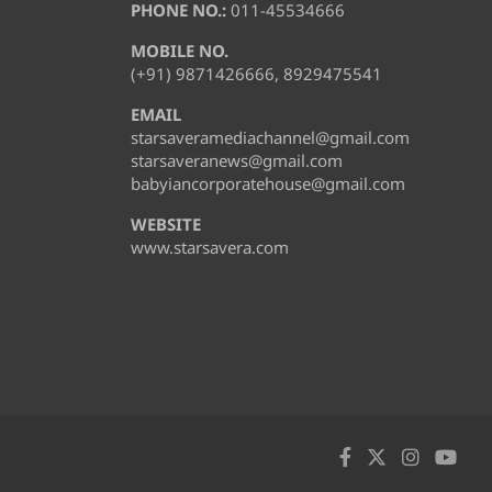
PHONE NO.:
011-45534666
MOBILE NO.
(+91) 9871426666, 8929475541
EMAIL
starsaveramediachannel@gmail.com
starsaveranews@gmail.com
babyiancorporatehouse@gmail.com
WEBSITE
www.starsavera.com