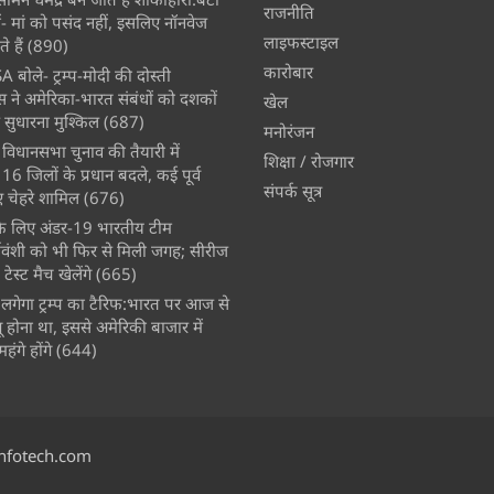
राजनीति
- मां को पसंद नहीं, इसलिए नॉनवेज
लाइफस्टाइल
े हैं
(890)
कारोबार
A बोले- ट्रम्प-मोदी की दोस्ती
स ने अमेरिका-भारत संबंधों को दशकों
खेल
 सुधारना मुश्किल
(687)
मनोरंजन
विधानसभा चुनाव की तैयारी में
शिक्षा / रोजगार
 जिलों के प्रधान बदले, कई पूर्व
संपर्क सूत्र
चेहरे शामिल
(676)
े के लिए अंडर-19 भारतीय टीम
्यवंशी को भी फिर से मिली जगह; सीरीज
ेस्ट मैच खेलेंगे
(665)
लगेगा ट्रम्प का टैरिफ:भारत पर आज से
 होना था, इससे अमेरिकी बाजार में
ंगे होंगे
(644)
nfotech.com