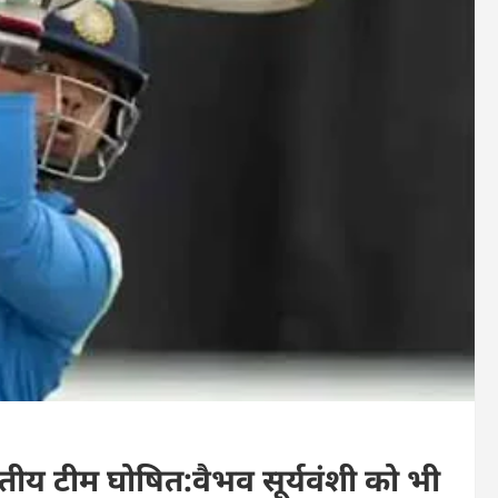
रतीय टीम घोषित:वैभव सूर्यवंशी को भी