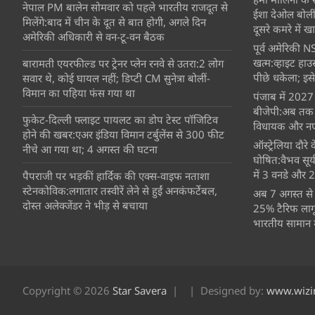
नेपाल PM बालेन सोमवार को पहले भारतीय राजदूत से
ईशा देओल बोलीं
मिलेंगे:बाद में चीन के दूत से बात होगी, अगले दिन
दूसरे कमरे में खात
अमेरिकी अधिकारी से वन-टू-वन बैठक
पूर्व अमेरिकी NS
खत्म:व्हाइट हाउ
बारामती एयरफील्ड पर ट्रेनर प्लेन रनवे से उतरा:2 लोग
पीछे धकेला; इसे
सवार थे, कोई घायल नहीं; डिप्टी CM सुनेत्रा बोलीं-
विमान का पहिया फंस गया था
पंजाब में 2027 
बीजेपी:अब तक 16
फुकेट-दिल्ली फ्लाइट पायलट का डोप टेस्ट पॉजिटिव
विधायक और नए 
होने की खबर:एअर इंडिया विमान टर्बुलेंस से 300 फीट
ऑस्ट्रेलिया दौर
नीचे आ गया था; 4 अगस्त की घटना
घोषित:वैभव सूर
में 3 वनडे और 2 ट
पैपराजी पर भड़कीं हार्दिक की एक्स-वाइफ नताशा
स्टेनकोविक:लगातार तस्वीरें लेने से हुईं अनकंफर्टेबल,
अब 7 अगस्त से 
दोस्त अलेक्जेंडर ने भीड़ से बचाया
25% टैरिफ लागू
भारतीय सामान मह
Copyright © 2026
Star Savera
Designed by:
www.wizi