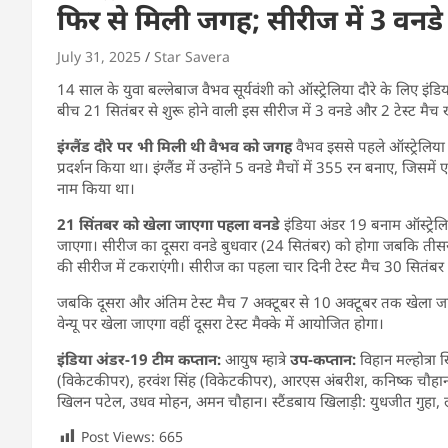
फिर से मिली जगह; सीरीज में 3 वनडे औ
July 31, 2025
Star Savera
14 साल के युवा बल्लेबाज वैभव सूर्यवंशी को ऑस्ट्रेलिया दौरे के लिए इं
बीच 21 सितंबर से शुरू होने वाली इस सीरीज में 3 वनडे और 2 टेस्ट मैच ख
इंग्लैंड दौरे पर भी मिली थी वैभव को जगह
वैभव इससे पहले ऑस्ट्रेलिया 
प्रदर्शन किया था। इंग्लैंड में उन्होंने 5 वनडे मैचों में 355 रन बनाए, ज
नाम किया था।
21 सिंतबर को खेला जाएगा पहला वनडे
इंडिया अंडर 19 बनाम ऑस्ट्रे
जाएगा। सीरीज का दूसरा वनडे बुधवार (24 सितंबर) को होगा जबकि तीसरा व
की सीरीज में टकराएंगी। सीरीज का पहला चार दिनी टेस्ट मैच 30 सितंब
जबकि दूसरा और अंतिम टेस्ट मैच 7 अक्टूबर से 10 अक्टूबर तक खेला जाएग
वेन्यू पर खेला जाएगा वहीं दूसरा टेस्ट मैक्के में आयोजित होगा।
इंडिया अंडर-19 टीम
कप्तान:
आयुष म्हात्रे
उप-कप्तान:
विहान मल्होत्रा खि
(विकेटकीपर), हरवंश सिंह (विकेटकीपर), आरएस अंबरीश, कनिष्क चौहान
खिलन पटेल, उधव मोहन, अमन चौहान। स्टैंडबाय खिलाड़ी: युधजीत गुहा, लक्
Post Views:
665