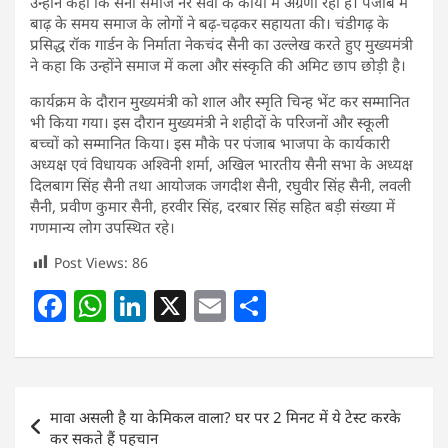
उन्होंने कहा कि सैनी समाज नर सेवा के कार्यों में अग्रणी रहा है। पंजाब में
बाढ़ के समय समाज के लोगों ने बढ़-चढ़कर सहायता की। चंडीगढ़ के
प्रसिद्ध रॉक गार्डन के निर्माता नेकचंद सैनी का उल्लेख करते हुए मुख्यमंत्री
ने कहा कि उन्होंने समाज में कला और संस्कृति की अमिट छाप छोड़ी है।
कार्यक्रम के दौरान मुख्यमंत्री को शाल और स्मृति चिन्ह भेंट कर सम्मानित
भी किया गया। इस दौरान मुख्यमंत्री ने शहीदों के परिजनों और स्कूली
बच्चों को सम्मानित किया। इस मौके पर पंजाब भाजपा के कार्यकारी
अध्यक्ष एवं विधायक अश्विनी शर्मा, अखिल भारतीय सैनी सभा के अध्यक्ष
दिलबाग सिंह सैनी तथा आयोजक जगदीश सैनी, रघुवीर सिंह सैनी, लवली
सैनी, प्रवीण कुमार सैनी, हरवीर सिंह, दरबार सिंह सहित बड़ी संख्या में
गणमान्य लोग उपस्थित रहे।
Post Views:
86
F
W
Li
X
E
S
a
h
n
m
h
c
at
k
ai
ar
e
s
e
l
e
Post
मावा असली है या केमिकल वाला? घर पर 2 मिनट में ये टेस्ट करके
b
A
dI
navigation
कर सकते हैं पहचान