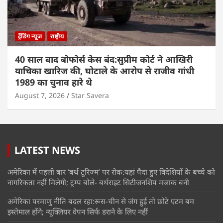
ट्रेंडिंग न्यूज
राष्ट्रीय
40 साल बाद बोफोर्स केस बंद:सुप्रीम कोर्ट ने आखिरी
याचिका खारिज की, घोटाले के आरोप से राजीव गांधी
1989 का चुनाव हारे थे
August 7, 2026
Star Savera
LATEST NEWS
अमेरिका में पहली बार ‘बर्थ टूरिज्म’ पर रोक:यहां पैदा हुए विदेशियों के बच्चे को
नागरिकता नहीं मिलेगी; ट्रम्प बोले- बर्थराइट सिटीजनशिप मजाक बनी
अमेरिका परमाणु नीति बदल रहा:रूस-चीन से जंग हुई तो छोटे एटम बम
इस्तेमाल होंगे; न्यूक्लियर वेपन सिर्फ डराने के लिए नहीं