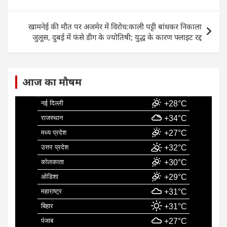
o
p
n
o
p
खामनेई की मौत पर अजमेर में विरोध:काली पट्टी बांधकर निकाला
k
जुलूस, दुबई में फंसे डीग के ज्योतिषी; युद्ध के कारण फ्लाइट रद्द
आज का मौषम
नई दिल्ली
+28°C
राजस्थान
+34°C
मध्य प्रदेश
+27°C
उत्तर प्रदेश
+32°C
कोलकाता
+30°C
ओडिशा
+29°C
महाराष्ट्र
+31°C
बिहार
+31°C
पंजाब
+27°C