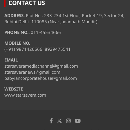
CONTACT US
ADDRESS:
Plot No : 233-234 1st Floor, Pocket-19, Sector-24,
Rohini Delhi -110085 (Near Jagannath Mandir)
PHONE NO.:
011-45534666
MOBILE NO.
(+91) 9871426666, 8929475541
EMAIL
starsaveramediachannel@gmail.com
starsaveranews@gmail.com
babyiancorporatehouse@gmail.com
WEBSITE
www.starsavera.com