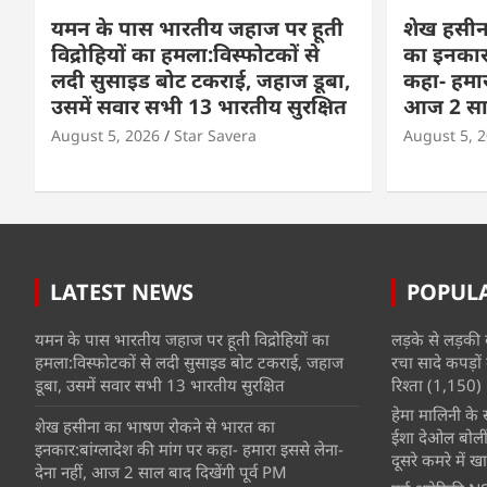
यमन के पास भारतीय जहाज पर हूती
शेख हसीन
विद्रोहियों का हमला:विस्फोटकों से
का इनकार:
लदी सुसाइड बोट टकराई, जहाज डूबा,
कहा- हमार
उसमें सवार सभी 13 भारतीय सुरक्षित
आज 2 साल 
August 5, 2026
Star Savera
August 5, 
LATEST NEWS
POPUL
यमन के पास भारतीय जहाज पर हूती विद्रोहियों का
लड़के से लड़की 
हमला:विस्फोटकों से लदी सुसाइड बोट टकराई, जहाज
रचा सादे कपड़ों 
डूबा, उसमें सवार सभी 13 भारतीय सुरक्षित
रिश्ता
(1,150)
हेमा मालिनी के सा
शेख हसीना का भाषण रोकने से भारत का
ईशा देओल बोलीं
इनकार:बांग्लादेश की मांग पर कहा- हमारा इससे लेना-
दूसरे कमरे में खात
देना नहीं, आज 2 साल बाद दिखेंगी पूर्व PM