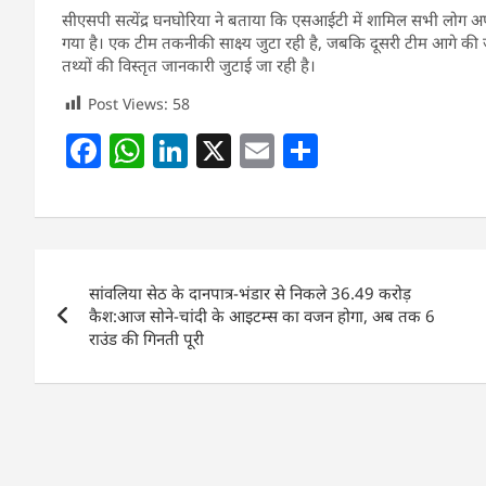
सीएसपी सत्येंद्र घनघोरिया ने बताया कि एसआईटी में शामिल सभी लोग अप
गया है। एक टीम तकनीकी साक्ष्य जुटा रही है, जबकि दूसरी टीम आगे की 
तथ्यों की विस्तृत जानकारी जुटाई जा रही है।
Post Views:
58
F
W
Li
X
E
S
a
h
n
m
h
c
at
k
ai
ar
e
s
e
l
e
Post
b
A
dI
सांवलिया सेठ के दानपात्र-भंडार से निकले 36.49 करोड़
navigation
o
p
n
कैश:आज सोने-चांदी के आइटम्स का वजन होगा, अब तक 6
राउंड की गिनती पूरी
o
p
k