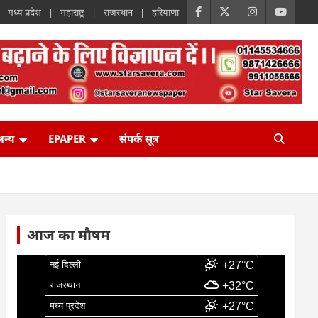
मध्य प्रदेश
महाराष्ट्र
राजस्थान
हरियाणा
न्य
EPAPER
संपर्क सूत्र
आज का मौषम
नई दिल्ली
+27°C
राजस्थान
+32°C
मध्य प्रदेश
+27°C