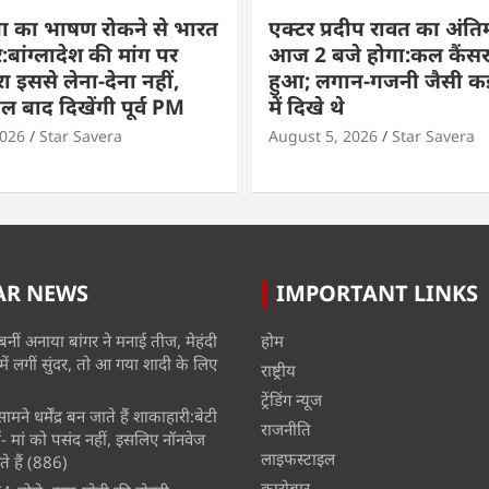
ा का भाषण रोकने से भारत
एक्टर प्रदीप रावत का अंति
बांग्लादेश की मांग पर
आज 2 बजे होगा:कल कैंसर
ा इससे लेना-देना नहीं,
हुआ; लगान-गजनी जैसी कई
बाद दिखेंगी पूर्व PM
में दिखे थे
2026
Star Savera
August 5, 2026
Star Savera
AR NEWS
IMPORTANT LINKS
बनीं अनाया बांगर ने मनाई तीज, मेहंदी
होम
में लगीं सुंदर, तो आ गया शादी के लिए
राष्ट्रीय
ट्रेंडिंग न्यूज
मने धर्मेंद्र बन जाते हैं शाकाहारी:बेटी
राजनीति
- मां को पसंद नहीं, इसलिए नॉनवेज
लाइफस्टाइल
े हैं
(886)
कारोबार