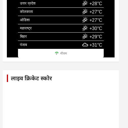
उत्तर प्रदेश
+28°C
कोलकाता
+27°C
ओडिशा
+27°C
महाराष्ट्र
+30°C
बिहार
+29°C
पंजाब
+31°C
मौसम
लाइव क्रिकेट स्कोर