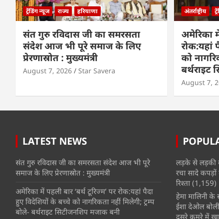
ट्रेंडिंग न्यूज
राज्य
हरियाणा
अंतर्राष्ट्रीय
ट्
संत गुरु रविदास जी का समरसता
अमेरिका मे
संदेश आज भी पूरे समाज के लिए
रोक:यहां प
प्रेरणास्रोत : मुख्यमंत्री
को नागरिकत
बर्थराइट
August 7, 2026
Star Savera
August 7, 
LATEST NEWS
POPUL
संत गुरु रविदास जी का समरसता संदेश आज भी पूरे
लड़के से लड़की 
समाज के लिए प्रेरणास्रोत : मुख्यमंत्री
रचा सादे कपड़ों 
रिश्ता
(1,159)
अमेरिका में पहली बार ‘बर्थ टूरिज्म’ पर रोक:यहां पैदा
हेमा मालिनी के सा
हुए विदेशियों के बच्चे को नागरिकता नहीं मिलेगी; ट्रम्प
ईशा देओल बोलीं
बोले- बर्थराइट सिटीजनशिप मजाक बनी
दूसरे कमरे में खात