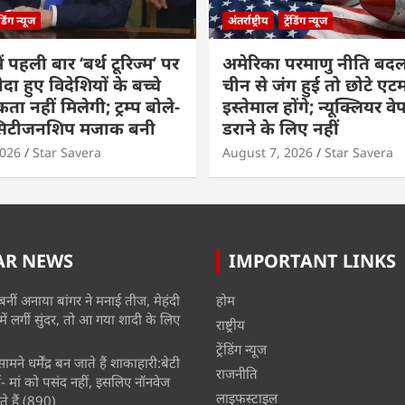
रेंडिंग न्यूज
अंतर्राष्ट्रीय
ट्रेंडिंग न्यूज
ं पहली बार ‘बर्थ टूरिज्म’ पर
अमेरिका परमाणु नीति बदल
ैदा हुए विदेशियों के बच्चे
चीन से जंग हुई तो छोटे एट
ा नहीं मिलेगी; ट्रम्प बोले-
इस्तेमाल होंगे; न्यूक्लियर वे
 सिटीजनशिप मजाक बनी
डराने के लिए नहीं
2026
Star Savera
August 7, 2026
Star Savera
AR NEWS
IMPORTANT LINKS
बनीं अनाया बांगर ने मनाई तीज, मेहंदी
होम
में लगीं सुंदर, तो आ गया शादी के लिए
राष्ट्रीय
ट्रेंडिंग न्यूज
मने धर्मेंद्र बन जाते हैं शाकाहारी:बेटी
राजनीति
- मां को पसंद नहीं, इसलिए नॉनवेज
लाइफस्टाइल
े हैं
(890)