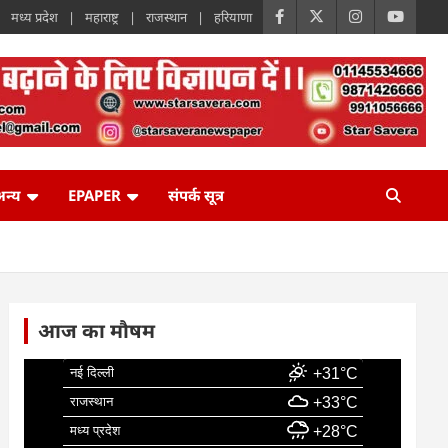
मध्य प्रदेश
महाराष्ट्र
राजस्थान
हरियाणा
न्य
EPAPER
संपर्क सूत्र
आज का मौषम
नई दिल्ली
+31°C
राजस्थान
+33°C
मध्य प्रदेश
+28°C