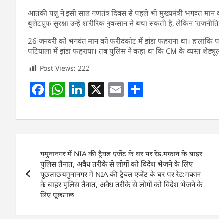
आतंकी पन्नू ने इसी साल गणतंत्र दिवस से पहले भी मुख्यमंत्री भगवंत मान 
बुलेटप्रूफ सुरक्षा उन्हें शारीरिक नुकसान से बचा सकती है, लेकिन ‘राजनीति
26 जनवरी को भगवंत मान को फरीदकोट में झंडा फहराना था। हालांकि पन्
पटियाला में झंडा फहराया। तब पुलिस ने कहा था कि CM के व्यस्त शेड्यू
Post Views:
222
F
W
Li
X
E
S
a
h
n
m
h
c
at
k
ai
ar
e
s
e
l
e
Post
b
A
dI
यमुनानगर में NIA की ट्रैवल एजेंट के घर पर रेड:मकान के बाहर
navigation
o
p
n
पुलिस तैनात, अवैध तरीके से लोगों को विदेश भेजने के लिए
पूछताछयमुनानगर में NIA की ट्रैवल एजेंट के घर पर रेड:मकान
o
p
के बाहर पुलिस तैनात, अवैध तरीके से लोगों को विदेश भेजने के
k
लिए पूछताछ