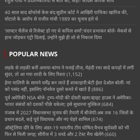
राहुल गांधी ने प्रदर्शनकारियों से बात की, कहा- कांग्रेस आपके साथ
40 साल बाद बोफोर्स केस बंद:सुप्रीम कोर्ट ने आखिरी याचिका खारिज की,
घोटाले के आरोप से राजीव गांधी 1989 का चुनाव हारे थे
‘लाफ्टर चैलेंज से रिजेक्ट हो गए थे कपिल शर्मा’:चंदन प्रभाकर बोले- मेकर्स से
हाथ जोड़कर एंट्री दिलाई, उन्होंने मुझे ही शो से निकाल दिया
POPULAR NEWS
लड़के से लड़की बनीं अनाया बांगर ने मनाई तीज, मेहंदी रचा सादे कपड़ों में लगीं
सुंदर, तो आ गया शादी के लिए रिश्ता
(1,152)
हेमा मालिनी के सामने धर्मेंद्र बन जाते हैं शाकाहारी:बेटी ईशा देओल बोलीं- मां
को पसंद नहीं, इसलिए नॉनवेज दूसरे कमरे में खाते हैं
(886)
पूर्व अमेरिकी NSA बोले- ट्रम्प-मोदी की दोस्ती खत्म:व्हाइट हाउस ने अमेरिका-
भारत संबंधों को दशकों पीछे धकेला; इसे सुधारना मुश्किल
(684)
पंजाब में 2027 विधानसभा चुनाव की तैयारी में बीजेपी:अब तक 16 जिलों के
प्रधान बदले, कई पूर्व विधायक और नए चेहरे शामिल
(674)
ऑस्ट्रेलिया दौरे के लिए अंडर-19 भारतीय टीम घोषित:वैभव सूर्यवंशी को भी
फिर से मिली जगह; सीरीज में 3 वनडे और 2 टेस्ट मैच खेलेंगे
(660)