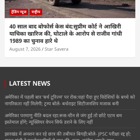
ट्रेंडिंग न्यूज
राष्ट्रीय
40 साल बाद बोफोर्स केस बंद:सुप्रीम कोर्ट ने आखिरी
याचिका खारिज की, घोटाले के आरोप से राजीव गांधी
1989 का चुनाव हारे थे
August 7, 2026
Star Savera
LATEST NEWS
अमेरिका में पहली बार ‘बर्थ टूरिज्म’ पर रोक:यहां पैदा हुए विदेशियों के बच्चे को
नागरिकता नहीं मिलेगी; ट्रम्प बोले- बर्थराइट सिटीजनशिप मजाक बनी
अमेरिका परमाणु नीति बदल रहा:रूस-चीन से जंग हुई तो छोटे एटम बम
इस्तेमाल होंगे; न्यूक्लियर वेपन सिर्फ डराने के लिए नहीं
झारखंड में अनशन कर रहे छात्र की तबीयत बिगड़ी:बोले- JPSC परीक्षा रद्द हो;