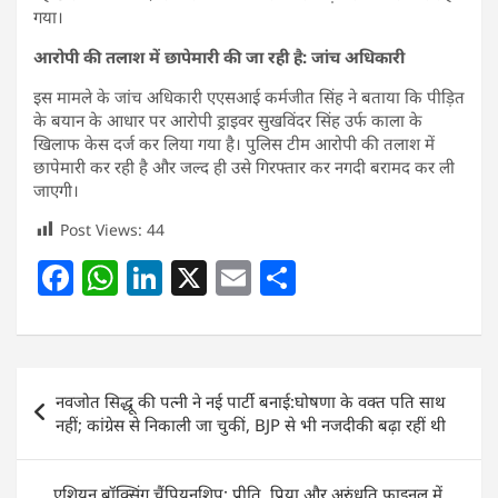
गया।
आरोपी की तलाश में छापेमारी की जा रही है: जांच अधिकारी
इस मामले के जांच अधिकारी एएसआई कर्मजीत सिंह ने बताया कि पीड़ित
के बयान के आधार पर आरोपी ड्राइवर सुखविंदर सिंह उर्फ काला के
खिलाफ केस दर्ज कर लिया गया है। पुलिस टीम आरोपी की तलाश में
छापेमारी कर रही है और जल्द ही उसे गिरफ्तार कर नगदी बरामद कर ली
जाएगी।
Post Views:
44
F
W
Li
X
E
S
a
h
n
m
h
c
at
k
ai
ar
e
s
e
l
e
Post
नवजोत सिद्धू की पत्नी ने नई पार्टी बनाई:घोषणा के वक्त पति साथ
b
A
dI
navigation
नहीं; कांग्रेस से निकाली जा चुकीं, BJP से भी नजदीकी बढ़ा रहीं थी
o
p
n
o
p
एशियन बॉक्सिंग चैंपियनशिप: प्रीति, प्रिया और अरुंधति फाइनल में