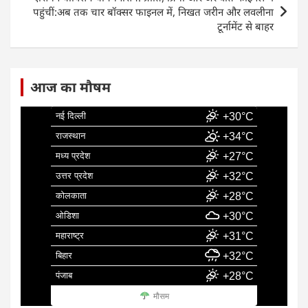
k
पहुंचीं:अब तक चार बॉक्सर फाइनल में, निखत जरीन और लवलीना
टूर्नामेंट से बाहर
आज का मौषम
नई दिल्ली
+30°C
राजस्थान
+34°C
मध्य प्रदेश
+27°C
उत्तर प्रदेश
+32°C
कोलकाता
+28°C
ओडिशा
+30°C
महाराष्ट्र
+31°C
बिहार
+32°C
पंजाब
+28°C
मौसम