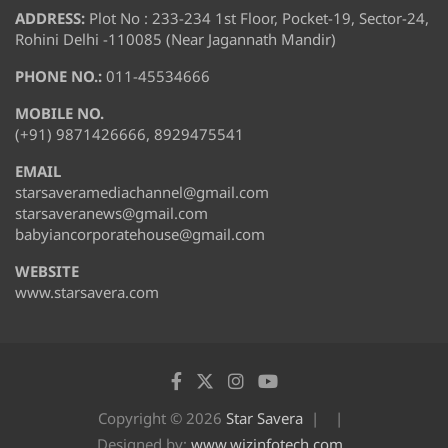
ADDRESS:
Plot No : 233-234 1st Floor, Pocket-19, Sector-24,
Rohini Delhi -110085 (Near Jagannath Mandir)
PHONE NO.:
011-45534666
MOBILE NO.
(+91) 9871426666, 8929475541
EMAIL
starsaveramediachannel@gmail.com
starsaveranews@gmail.com
babyiancorporatehouse@gmail.com
WEBSITE
www.starsavera.com
Copyright © 2026
Star Savera
Designed by:
www.wizinfotech.com