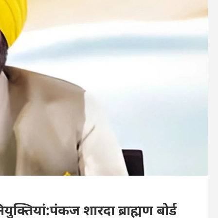
ियुक्तियां:पंकज शारदा ब्राह्मण बोर्ड