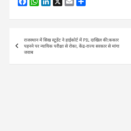
F
W
Li
X
E
S
a
h
n
m
h
c
at
k
ai
ar
e
s
e
l
e
Post
b
A
dI
राजस्थान में सिख स्टूडेंट ने हाईकोर्ट में PIL दाखिल की:ककार
navigation
o
p
n
पहनने पर न्यायिक परीक्षा से रोका, केंद्र-राज्य सरकार से मांगा
जवाब
o
p
k