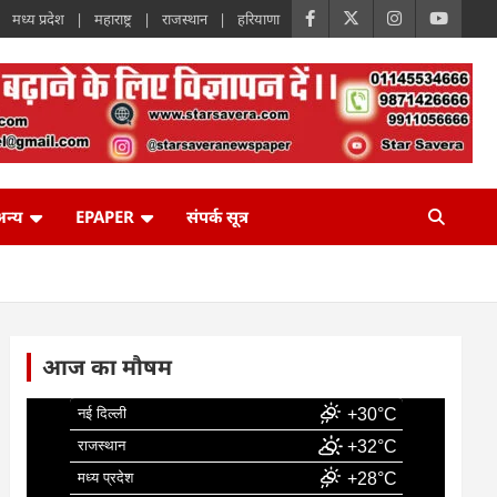
मध्य प्रदेश
महाराष्ट्र
राजस्थान
हरियाणा
न्य
EPAPER
संपर्क सूत्र
आज का मौषम
नई दिल्ली
+30°C
राजस्थान
+32°C
मध्य प्रदेश
+28°C