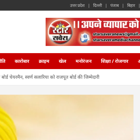
उत्तर प्रदेश
दिल्ली
पंजाब
बिहार
ीति
कारोबार
क्राइम
खेल
मनोरंजन
शिक्षा / रोजगार
अ
 बोर्ड चेयरमैन, स्वर्ण सलारिया को राजपूत बोर्ड की जिम्मेदारी