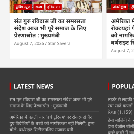
ट्रेंडिंग न्यूज
राज्य
हरियाणा
अंतर्राष्ट्रीय
ट्
संत गुरु रविदास जी का समरसता
अमेरिका मे
संदेश आज भी पूरे समाज के लिए
रोक:यहां प
प्रेरणास्रोत : मुख्यमंत्री
को नागरिकत
बर्थराइट
August 7, 2026
Star Savera
August 7, 
LATEST NEWS
POPUL
संत गुरु रविदास जी का समरसता संदेश आज भी पूरे
लड़के से लड़की 
समाज के लिए प्रेरणास्रोत : मुख्यमंत्री
रचा सादे कपड़ों 
रिश्ता
(1,159)
अमेरिका में पहली बार ‘बर्थ टूरिज्म’ पर रोक:यहां पैदा
हेमा मालिनी के सा
हुए विदेशियों के बच्चे को नागरिकता नहीं मिलेगी; ट्रम्प
ईशा देओल बोलीं
बोले- बर्थराइट सिटीजनशिप मजाक बनी
दूसरे कमरे में खात