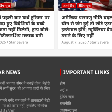
रेंडिंग न्यूज
अंतर्राष्ट्रीय
ट्रेंडिंग न्यूज
ं पहली बार ‘बर्थ टूरिज्म’ पर
अमेरिका परमाणु नीति बदल
ैदा हुए विदेशियों के बच्चे
चीन से जंग हुई तो छोटे एट
ा नहीं मिलेगी; ट्रम्प बोले-
इस्तेमाल होंगे; न्यूक्लियर वे
 सिटीजनशिप मजाक बनी
डराने के लिए नहीं
2026
Star Savera
August 7, 2026
Star Savera
AR NEWS
IMPORTANT LINKS
बनीं अनाया बांगर ने मनाई तीज, मेहंदी
होम
में लगीं सुंदर, तो आ गया शादी के लिए
राष्ट्रीय
ट्रेंडिंग न्यूज
मने धर्मेंद्र बन जाते हैं शाकाहारी:बेटी
राजनीति
- मां को पसंद नहीं, इसलिए नॉनवेज
लाइफस्टाइल
े हैं
(890)