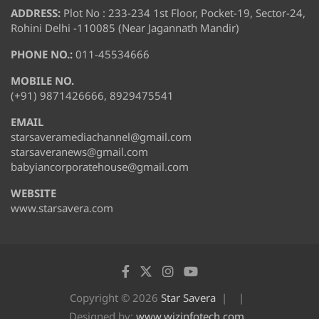
ADDRESS:
Plot No : 233-234 1st Floor, Pocket-19, Sector-24,
Rohini Delhi -110085 (Near Jagannath Mandir)
PHONE NO.:
011-45534666
MOBILE NO.
(+91) 9871426666, 8929475541
EMAIL
starsaveramediachannel@gmail.com
starsaveranews@gmail.com
babyiancorporatehouse@gmail.com
WEBSITE
www.starsavera.com
Copyright © 2026
Star Savera
Designed by:
www.wizinfotech.com