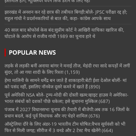
इस्तेमाल होंगे; न्यूक्लियर वेपन सिर्फ डराने के लिए नहीं
झारखंड में अनशन कर रहे छात्र की तबीयत बिगड़ी:बोले- JPSC परीक्षा रद्द हो;
राहुल गांधी ने प्रदर्शनकारियों से बात की, कहा- कांग्रेस आपके साथ
40 साल बाद बोफोर्स केस बंद:सुप्रीम कोर्ट ने आखिरी याचिका खारिज की,
घोटाले के आरोप से राजीव गांधी 1989 का चुनाव हारे थे
POPULAR NEWS
लड़के से लड़की बनीं अनाया बांगर ने मनाई तीज, मेहंदी रचा सादे कपड़ों में लगीं
सुंदर, तो आ गया शादी के लिए रिश्ता
(1,159)
हेमा मालिनी के सामने धर्मेंद्र बन जाते हैं शाकाहारी:बेटी ईशा देओल बोलीं- मां
को पसंद नहीं, इसलिए नॉनवेज दूसरे कमरे में खाते हैं
(890)
पूर्व अमेरिकी NSA बोले- ट्रम्प-मोदी की दोस्ती खत्म:व्हाइट हाउस ने अमेरिका-
भारत संबंधों को दशकों पीछे धकेला; इसे सुधारना मुश्किल
(687)
पंजाब में 2027 विधानसभा चुनाव की तैयारी में बीजेपी:अब तक 16 जिलों के
प्रधान बदले, कई पूर्व विधायक और नए चेहरे शामिल
(676)
ऑस्ट्रेलिया दौरे के लिए अंडर-19 भारतीय टीम घोषित:वैभव सूर्यवंशी को भी
फिर से मिली जगह; सीरीज में 3 वनडे और 2 टेस्ट मैच खेलेंगे
(664)