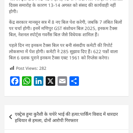
दिवस समारोह के कारण 13-14 अगस्त को संसद की कार्यवाही नहीं
होगी।
केंद्र सरकार मानसून सत्र में 8 नए बिल पेश करेगी, जबकि 7 लंबित बिलों
पर चर्चा होगी। इनमें मणिपुर GST संशोधन बिल 2025, इनकम टैक्स
बिल, नेशनल स्पोर्ट्स गवर्नेंस बिल जैसे विधेयक शामिल हैं।
पहले दिन नए इनकम टैक्स बिल पर बनी संसदीय कमेटी की रिपोर्ट
लोकसभा में पेश होगी। कमेटी ने 285 सुझाव दिए हैं। 622 पन्नों वाला
बिल 6 दशक पुराने इनकम टैक्स एक्ट 1961 को रिप्लेस करेगा।
Post Views:
282
F
W
Li
X
E
S
a
h
n
m
h
c
at
k
ai
ar
e
s
e
l
e
Post
एक्ट्रेस हुमा कुरैशी के चचेरे भाई की हत्या:पार्किंग विवाद में धारदार
b
A
dI
navigation
हथियार से हमला, दोनों आरोपी गिरफ्तार
o
p
n