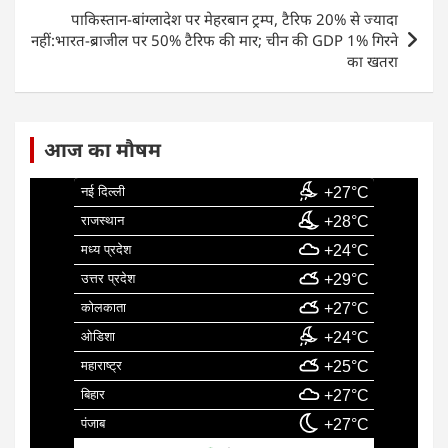
o
p
पाकिस्तान-बांग्लादेश पर मेहरबान ट्रम्प, टैरिफ 20% से ज्यादा
k
नहीं:भारत-ब्राजील पर 50% टैरिफ की मार; चीन की GDP 1% गिरने
का खतरा
आज का मौषम
नई दिल्ली
+27°C
राजस्थान
+28°C
मध्य प्रदेश
+24°C
उत्तर प्रदेश
+29°C
कोलकाता
+27°C
ओडिशा
+24°C
महाराष्ट्र
+25°C
बिहार
+27°C
पंजाब
+27°C