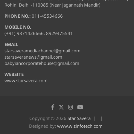
Rohini Delhi -110085 (Near Jagannath Mandir)
PHONE NO.:
011-45534666
MOBILE NO.
(+91) 9871426666, 8929475541
EMAIL
starsaveramediachannel@gmail.com
starsaveranews@gmail.com
babyiancorporatehouse@gmail.com
WEBSITE
www.starsavera.com
Copyright © 2026
Star Savera
Designed by:
www.wizinfotech.com