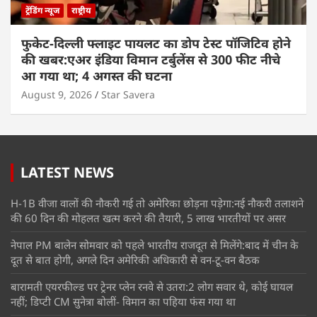
ट्रेंडिंग न्यूज
राष्ट्रीय
फुकेट-दिल्ली फ्लाइट पायलट का डोप टेस्ट पॉजिटिव होने
की खबर:एअर इंडिया विमान टर्बुलेंस से 300 फीट नीचे
आ गया था; 4 अगस्त की घटना
August 9, 2026
Star Savera
LATEST NEWS
H-1B वीजा वालों की नौकरी गई तो अमेरिका छोड़ना पड़ेगा:नई नौकरी तलाशने
की 60 दिन की मोहलत खत्म करने की तैयारी, 5 लाख भारतीयों पर असर
नेपाल PM बालेन सोमवार को पहले भारतीय राजदूत से मिलेंगे:बाद में चीन के
दूत से बात होगी, अगले दिन अमेरिकी अधिकारी से वन-टू-वन बैठक
बारामती एयरफील्ड पर ट्रेनर प्लेन रनवे से उतरा:2 लोग सवार थे, कोई घायल
नहीं; डिप्टी CM सुनेत्रा बोलीं- विमान का पहिया फंस गया था