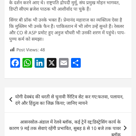
के दर्शन करने आए थे। राष्ट्रपति द्रोपदी मुर्मू, संघ प्रमुख मोहन भागवत,
डिप्टी सीएम ब्रजेश पाठक भी आशीर्वाद पा चुके हैं।
सिंगर बी प्रॉक भी उनके भक्त हैं। प्रेमानंद महाराज का व्यक्तित्व ऐसा है
कि मुस्लिम भी उनके फैन हैं। पाकिस्तान में भी लोग उन्हें सुनते हैं। रेसलर
और CO से ASP प्रमोट हुए अनुज चौधरी भी उनकी शरण में पहुंचे। पाप-
पुण्य कर्म को समझा।
Post Views:
48
F
W
Li
X
E
S
a
h
n
m
h
c
at
k
ai
ar
e
s
e
l
e
Post
योगी देवबंद की धरती से चुनावी नैरेटिव सेट कर गए:फतवा, पलायन,
b
A
dI
navigation
दंगे और हिंदुत्व का जिक्र किया; जानिए मायने
o
p
n
o
p
आसनसोल-अंडाल में रेलवे ब्लॉक, कई ट्रेनें रद्द:डिस्ट्रेसिंग कार्य के
k
कारण 9 मई तक सेवाएं रहेंगी प्रभावित, सुबह 8 से 10 बजे तक पावर
ब्लॉक