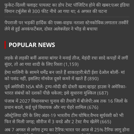
फुकेट-दिल्ली फ्लाइट पायलट का डोप टेस्ट पॉजिटिव होने की खबर:एअर इंडिया
विमान टर्बुलेंस से 300 फीट नीचे आ गया था; 4 अगस्त की घटना
पैपराजी पर भड़कीं हार्दिक की एक्स-वाइफ नताशा स्टेनकोविक:लगातार तस्वीरें
लेने से हुईं अनकंफर्टेबल, दोस्त अलेक्जेंडर ने भीड़ से बचाया
POPULAR NEWS
लड़के से लड़की बनीं अनाया बांगर ने मनाई तीज, मेहंदी रचा सादे कपड़ों में लगीं
सुंदर, तो आ गया शादी के लिए रिश्ता
(1,159)
हेमा मालिनी के सामने धर्मेंद्र बन जाते हैं शाकाहारी:बेटी ईशा देओल बोलीं- मां
को पसंद नहीं, इसलिए नॉनवेज दूसरे कमरे में खाते हैं
(890)
पूर्व अमेरिकी NSA बोले- ट्रम्प-मोदी की दोस्ती खत्म:व्हाइट हाउस ने अमेरिका-
भारत संबंधों को दशकों पीछे धकेला; इसे सुधारना मुश्किल
(687)
पंजाब में 2027 विधानसभा चुनाव की तैयारी में बीजेपी:अब तक 16 जिलों के
प्रधान बदले, कई पूर्व विधायक और नए चेहरे शामिल
(676)
ऑस्ट्रेलिया दौरे के लिए अंडर-19 भारतीय टीम घोषित:वैभव सूर्यवंशी को भी
फिर से मिली जगह; सीरीज में 3 वनडे और 2 टेस्ट मैच खेलेंगे
(665)
अब 7 अगस्त से लगेगा ट्रम्प का टैरिफ:भारत पर आज से 25% टैरिफ लागू होना