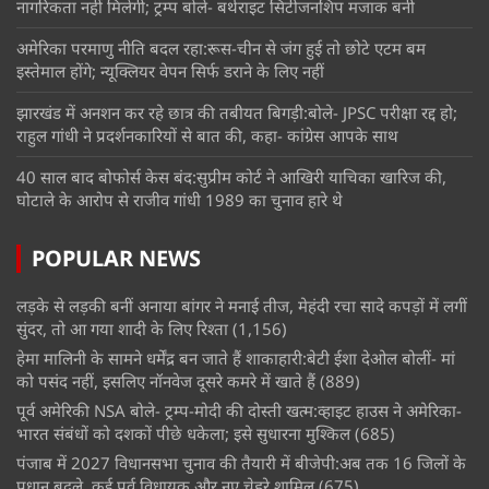
नागरिकता नहीं मिलेगी; ट्रम्प बोले- बर्थराइट सिटीजनशिप मजाक बनी
अमेरिका परमाणु नीति बदल रहा:रूस-चीन से जंग हुई तो छोटे एटम बम
इस्तेमाल होंगे; न्यूक्लियर वेपन सिर्फ डराने के लिए नहीं
झारखंड में अनशन कर रहे छात्र की तबीयत बिगड़ी:बोले- JPSC परीक्षा रद्द हो;
राहुल गांधी ने प्रदर्शनकारियों से बात की, कहा- कांग्रेस आपके साथ
40 साल बाद बोफोर्स केस बंद:सुप्रीम कोर्ट ने आखिरी याचिका खारिज की,
घोटाले के आरोप से राजीव गांधी 1989 का चुनाव हारे थे
POPULAR NEWS
लड़के से लड़की बनीं अनाया बांगर ने मनाई तीज, मेहंदी रचा सादे कपड़ों में लगीं
सुंदर, तो आ गया शादी के लिए रिश्ता
(1,156)
हेमा मालिनी के सामने धर्मेंद्र बन जाते हैं शाकाहारी:बेटी ईशा देओल बोलीं- मां
को पसंद नहीं, इसलिए नॉनवेज दूसरे कमरे में खाते हैं
(889)
पूर्व अमेरिकी NSA बोले- ट्रम्प-मोदी की दोस्ती खत्म:व्हाइट हाउस ने अमेरिका-
भारत संबंधों को दशकों पीछे धकेला; इसे सुधारना मुश्किल
(685)
पंजाब में 2027 विधानसभा चुनाव की तैयारी में बीजेपी:अब तक 16 जिलों के
प्रधान बदले, कई पूर्व विधायक और नए चेहरे शामिल
(675)