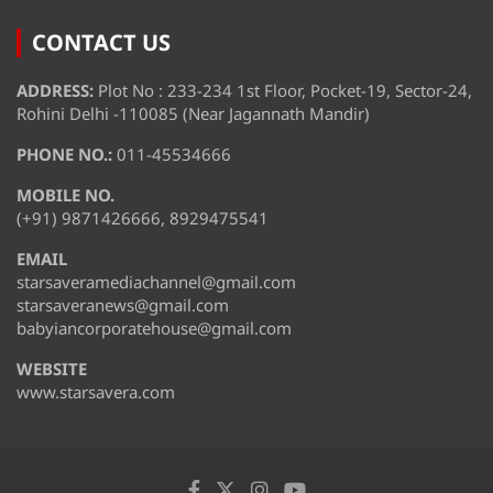
CONTACT US
ADDRESS:
Plot No : 233-234 1st Floor, Pocket-19, Sector-24,
Rohini Delhi -110085 (Near Jagannath Mandir)
PHONE NO.:
011-45534666
MOBILE NO.
(+91) 9871426666, 8929475541
EMAIL
starsaveramediachannel@gmail.com
starsaveranews@gmail.com
babyiancorporatehouse@gmail.com
WEBSITE
www.starsavera.com