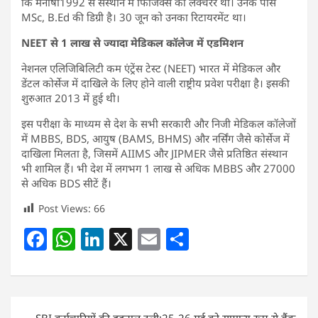
कि मनीषा1992 से संस्थान में फिजिक्स की लेक्चरर थीं। उनके पास
MSc, B.Ed की डिग्री है। 30 जून को उनका रिटायरमेंट था।
NEET से 1 लाख से ज्यादा मेडिकल कॉलेज में एडमिशन
नेशनल एलिजिबिलिटी कम एंट्रेंस टेस्ट (NEET) भारत में मेडिकल और
डेंटल कोर्सेज में दाखिले के लिए होने वाली राष्ट्रीय प्रवेश परीक्षा है। इसकी
शुरुआत 2013 में हुई थी।
इस परीक्षा के माध्यम से देश के सभी सरकारी और निजी मेडिकल कॉलेजों
में MBBS, BDS, आयुष (BAMS, BHMS) और नर्सिंग जैसे कोर्सेज में
दाखिला मिलता है, जिसमें AIIMS और JIPMER जैसे प्रतिष्ठित संस्थान
भी शामिल हैं। भी देश में लगभग 1 लाख से अधिक MBBS और 27000
से अधिक BDS सीटें हैं।
Post Views:
66
F
W
Li
X
E
S
a
h
n
m
h
c
at
k
ai
ar
e
s
e
l
e
Post