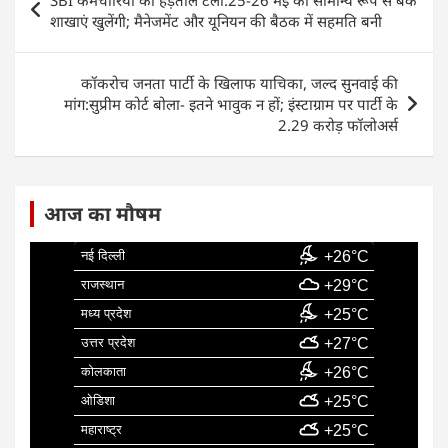
SBI कर्मचारियों की हड़ताल टली:25-26 मई को सामान्य रूप से बैंक
b
A
dI
navigation
शाखाएं खुलेंगी; मैनेजमेंट और यूनियन की बैठक में सहमति बनी
o
p
n
o
p
कॉकरोच जनता पार्टी के खिलाफ याचिका, जल्द सुनवाई की
k
मांग:सुप्रीम कोर्ट बोला- इतने भावुक न हों; इंस्टाग्राम पर पार्टी के
2.29 करोड़ फॉलोअर्स
आज का मौषम
नई दिल्ली
+26°C
राजस्थान
+29°C
मध्य प्रदेश
+25°C
उत्तर प्रदेश
+27°C
कोलकाता
+26°C
ओडिशा
+25°C
महाराष्ट्र
+25°C