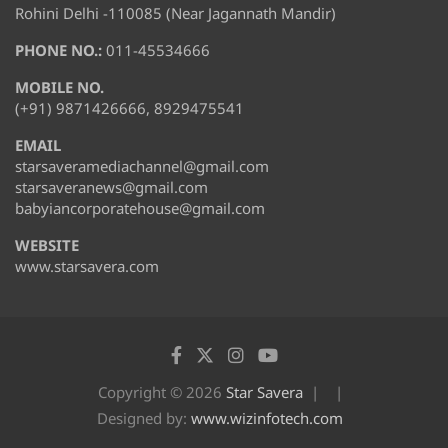
Rohini Delhi -110085 (Near Jagannath Mandir)
PHONE NO.:
011-45534666
MOBILE NO.
(+91) 9871426666, 8929475541
EMAIL
starsaveramediachannel@gmail.com
starsaveranews@gmail.com
babyiancorporatehouse@gmail.com
WEBSITE
www.starsavera.com
Copyright © 2026
Star Savera
Designed by:
www.wizinfotech.com