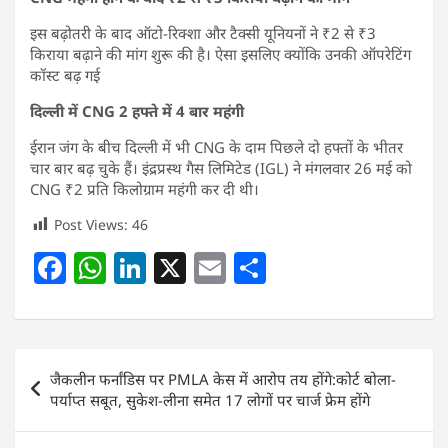
इस बढ़ोतरी के बाद ऑटो-रिक्शा और टैक्सी यूनियनों ने ₹2 से ₹3
किराया बढ़ाने की मांग शुरू की है। ऐसा इसलिए क्योंकि उनकी ऑपरेटिंग
कॉस्ट बढ़ गई
दिल्ली में CNG 2 हफ्ते में 4 बार महंगी
ईरान जंग के बीच दिल्ली में भी CNG के दाम पिछले दो हफ्तों के भीतर
चार बार बढ़ चुके हैं। इंद्रप्रस्थ गैस लिमिटेड (IGL) ने मंगलवार 26 मई को
CNG ₹2 प्रति किलोग्राम महंगी कर दी थी।
Post Views:
46
F
W
Li
X
E
S
a
h
n
m
h
c
at
k
ai
ar
e
s
e
l
e
Post
जैकलीन फर्नांडिस पर PMLA केस में आरोप तय होंगे:कोर्ट बोला-
b
A
dI
navigation
पर्याप्त सबूत, सुकेश-लीना समेत 17 लोगों पर चार्ज फ्रेम होंगे
o
p
n