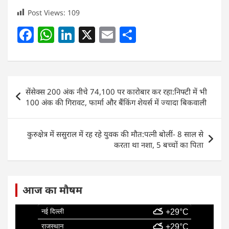
Post Views:
109
F
W
Li
X
E
S
a
h
n
m
h
c
at
k
ai
ar
e
s
e
l
e
Post
सेंसेक्स 200 अंक नीचे 74,100 पर कारोबार कर रहा:निफ्टी में भी
b
A
dI
navigation
100 अंक की गिरावट, फार्मा और बैंकिंग शेयर्स में ज्यादा बिकवाली
o
p
n
o
p
कुरुक्षेत्र में ससुराल में रह रहे युवक की मौत:पत्नी बोलीं- 8 साल से
k
करता था नशा, 5 बच्चों का पिता
आज का मौषम
नई दिल्ली
+29°C
राजस्थान
+29°C