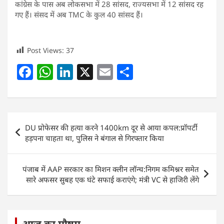
कांग्रेस के पास अब लोकसभा में 28 सांसद, राज्यसभा में 12 सांसद रह
गए हैं। संसद में अब TMC के कुल 40 सांसद हैं।
Post Views:
37
F
W
Li
X
E
S
a
h
n
m
h
c
at
k
ai
ar
e
s
e
l
e
Post
DU प्रोफेसर की हत्या करने 1400km दूर से आया कपल:प्रॉपर्टी
b
A
dI
navigation
हड़पना चाहता था, पुलिस ने बंगाल से गिरफ्तार किया
o
p
n
o
p
पंजाब में AAP सरकार का मिशन क्लीन लॉन्च:निगम कमिश्नर समेत
k
सारे अफसर सुबह एक घंटे सफाई कराएंगे; मंत्री VC से हाजिरी लेंगे
आज का मौषम