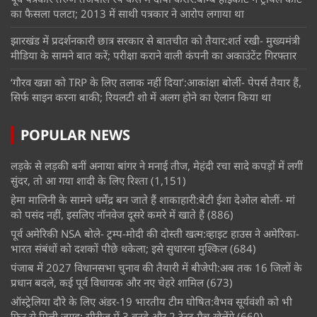
का फैसला पलटा; 2013 में साथी पत्रकार ने आरोप लगाया था
झारखंड में प्रदर्शनकारी छात्र सरकार से बातचीत को तैयार:शर्त रखी- मुख्यमंत्री
मीडिया के सामने बात करें; परीक्षा कराने वाली कंपनी का अकाउंटेंट गिरफ्तार
‘गौरव खन्ना को TRP के लिए तलाक नहीं दिया’:आकांक्षा बोलीं- पेपर्स तैयार हैं,
सिर्फ साइन करना बाकी; रियलटी शो में अलग होने का ऐलान किया था
POPULAR NEWS
लड़के से लड़की बनीं अनाया बांगर ने मनाई तीज, मेहंदी रचा सादे कपड़ों में लगीं
सुंदर, तो आ गया शादी के लिए रिश्ता
(1,151)
हेमा मालिनी के सामने धर्मेंद्र बन जाते हैं शाकाहारी:बेटी ईशा देओल बोलीं- मां
को पसंद नहीं, इसलिए नॉनवेज दूसरे कमरे में खाते हैं
(886)
पूर्व अमेरिकी NSA बोले- ट्रम्प-मोदी की दोस्ती खत्म:व्हाइट हाउस ने अमेरिका-
भारत संबंधों को दशकों पीछे धकेला; इसे सुधारना मुश्किल
(684)
पंजाब में 2027 विधानसभा चुनाव की तैयारी में बीजेपी:अब तक 16 जिलों के
प्रधान बदले, कई पूर्व विधायक और नए चेहरे शामिल
(673)
ऑस्ट्रेलिया दौरे के लिए अंडर-19 भारतीय टीम घोषित:वैभव सूर्यवंशी को भी
फिर से मिली जगह; सीरीज में 3 वनडे और 2 टेस्ट मैच खेलेंगे
(660)