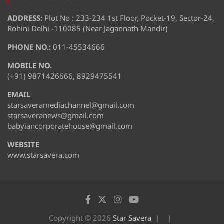
ADDRESS:
Plot No : 233-234 1st Floor, Pocket-19, Sector-24,
Rohini Delhi -110085 (Near Jagannath Mandir)
PHONE NO.:
011-45534666
MOBILE NO.
(+91) 9871426666, 8929475541
EMAIL
starsaveramediachannel@gmail.com
starsaveranews@gmail.com
babyiancorporatehouse@gmail.com
WEBSITE
www.starsavera.com
Copyright © 2026
Star Savera