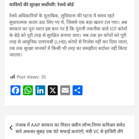
यात्रियों की सुरक्षा सर्वोपरि: रेलवे बोर्ड
रेलवे अधिकारियों के मुताबिक, लुधियाना की घटना में समय रहते
सुधारात्मक कदम उठा लिए गए थे, जिससे एक बड़ा खतरा टल गया। अब
सरकार का पूरा ध्यान इस बात पर है कि पुरानी तकनीक वाले ICF कोचों
के बेड़े को पूरी तरह से सुरक्षित बनाया जाए। जब तक इन कोचों को पूरी
तरह से आधुनिक एलएचबी (LHB) कोचों से रिप्लेस नहीं कर दिया जाता,
तब तक सुरक्षा मानकों में किसी भी तरह का समझौता बर्दाश्त नहीं किया
जाएगा।
Post Views:
35
F
W
Li
X
E
S
a
h
n
m
h
c
at
k
ai
ar
e
s
e
l
e
Post
पंजाब में AAP सरकार का मिशन क्लीन लॉन्च:निगम कमिश्नर समेत
b
A
dI
navigation
सारे अफसर सुबह एक घंटे सफाई कराएंगे; मंत्री VC से हाजिरी लेंगे