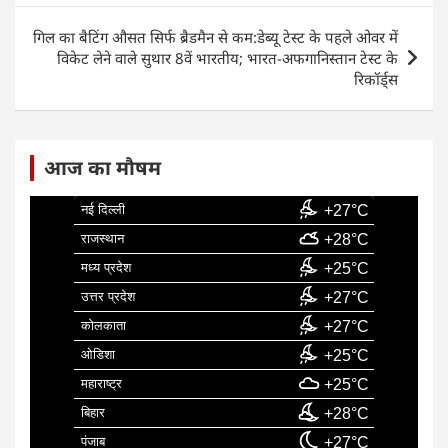
o
p
n
o
p
गिल का बैटिंग औसत सिर्फ ब्रैडमैन से कम:डेब्यू टेस्ट के पहले ओवर में
k
विकेट लेने वाले सुथार 8वें भारतीय; भारत-अफगानिस्तान टेस्ट के
रिकॉर्ड्स
आज का मौषम
नई दिल्ली
+27°C
राजस्थान
+28°C
मध्य प्रदेश
+25°C
उत्तर प्रदेश
+27°C
कोलकाता
+27°C
ओडिशा
+25°C
महाराष्ट्र
+25°C
बिहार
+28°C
पंजाब
+27°C