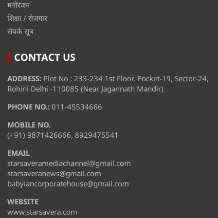
मनोरंजन
शिक्षा / रोजगार
संपर्क सूत्र
CONTACT US
ADDRESS:
Plot No : 233-234 1st Floor, Pocket-19, Sector-24,
Rohini Delhi -110085 (Near Jagannath Mandir)
PHONE NO.:
011-45534666
MOBILE NO.
(+91) 9871426666, 8929475541
EMAIL
starsaveramediachannel@gmail.com
starsaveranews@gmail.com
babyiancorporatehouse@gmail.com
WEBSITE
www.starsavera.com