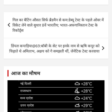
c
at
k
ai
ar
e
s
e
l
e
Post
गिल का बैटिंग औसत सिर्फ ब्रैडमैन से कम:डेब्यू टेस्ट के पहले ओवर में
b
A
dI
navigation
विकेट लेने वाले सुथार 8वें भारतीय; भारत-अफगानिस्तान टेस्ट के
o
p
n
रिकॉर्ड्स
o
p
k
डिंपल कपाड़िया@69:बॉबी के सेट पर इनके नाम से ऋषि कपूर को
चिढ़ाते थे अमिताभ, अक्षय को गे समझती थीं, जेनेटिक टेस्ट करवाया
आज का मौषम
नई दिल्ली
+28°C
राजस्थान
+28°C
मध्य प्रदेश
+24°C
उत्तर प्रदेश
+29°C