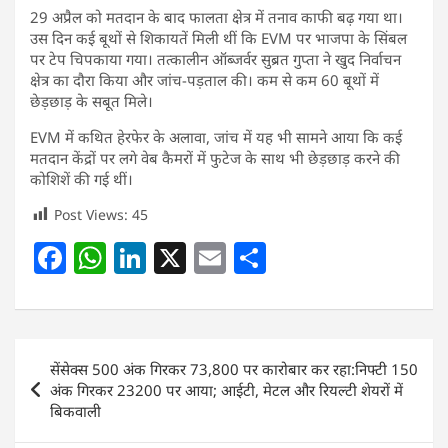
29 अप्रैल को मतदान के बाद फालता क्षेत्र में तनाव काफी बढ़ गया था।
उस दिन कई बूथों से शिकायतें मिली थीं कि EVM पर भाजपा के सिंबल
पर टेप चिपकाया गया। तत्कालीन ऑब्जर्वर सुब्रत गुप्ता ने खुद निर्वाचन
क्षेत्र का दौरा किया और जांच-पड़ताल की। कम से कम 60 बूथों में
छेड़छाड़ के सबूत मिले।
EVM में कथित हेरफेर के अलावा, जांच में यह भी सामने आया कि कई
मतदान केंद्रों पर लगे वेब कैमरों में फुटेज के साथ भी छेड़छाड़ करने की
कोशिशें की गई थीं।
Post Views:
45
F
W
Li
X
E
S
a
h
n
m
h
c
at
k
ai
ar
e
s
e
l
e
Post
सेंसेक्स 500 अंक गिरकर 73,800 पर कारोबार कर रहा:निफ्टी 150
b
A
dI
navigation
अंक गिरकर 23200 पर आया; आईटी, मेटल और रियल्टी शेयरों में
o
p
n
बिकवाली