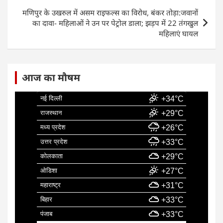
o
p
k
मणिपुर के उखरुल में असम राइफल्स का विरोध, बंकर तोड़ा:जवानों
का दावा- महिलाओं ने उन पर पेट्रोल डाला; झड़प में 22 तंगखुल
महिलाएं घायल
आज का मौषम
नई दिल्ली
+34°C
राजस्थान
+29°C
मध्य प्रदेश
+26°C
उत्तर प्रदेश
+33°C
कोलकाता
+29°C
ओडिशा
+27°C
महाराष्ट्र
+31°C
बिहार
+33°C
पंजाब
+33°C