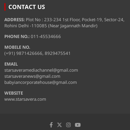
CONTACT US
ADDRESS:
Plot No : 233-234 1st Floor, Pocket-19, Sector-24,
Rohini Delhi -110085 (Near Jagannath Mandir)
PHONE NO.:
011-45534666
MOBILE NO.
(+91) 9871426666, 8929475541
EMAIL
starsaveramediachannel@gmail.com
starsaveranews@gmail.com
babyiancorporatehouse@gmail.com
WEBSITE
www.starsavera.com