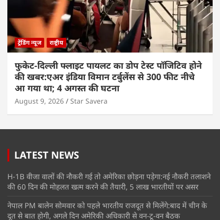
ट्रेंडिंग न्यूज
राष्ट्रीय
फुकेट-दिल्ली फ्लाइट पायलट का डोप टेस्ट पॉजिटिव होने
की खबर:एअर इंडिया विमान टर्बुलेंस से 300 फीट नीचे
आ गया था; 4 अगस्त की घटना
August 9, 2026
Star Savera
LATEST NEWS
H-1B वीजा वालों की नौकरी गई तो अमेरिका छोड़ना पड़ेगा:नई नौकरी तलाशने
की 60 दिन की मोहलत खत्म करने की तैयारी, 5 लाख भारतीयों पर असर
नेपाल PM बालेन सोमवार को पहले भारतीय राजदूत से मिलेंगे:बाद में चीन के
दूत से बात होगी, अगले दिन अमेरिकी अधिकारी से वन-टू-वन बैठक