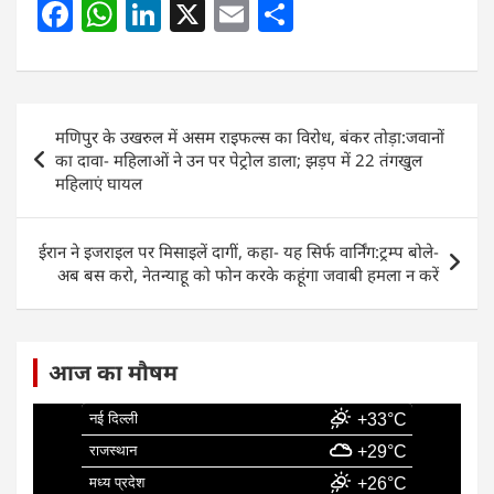
F
W
Li
X
E
S
a
h
n
m
h
c
at
k
ai
ar
e
s
e
l
e
Post
मणिपुर के उखरुल में असम राइफल्स का विरोध, बंकर तोड़ा:जवानों
b
A
dI
navigation
का दावा- महिलाओं ने उन पर पेट्रोल डाला; झड़प में 22 तंगखुल
o
p
n
महिलाएं घायल
o
p
k
ईरान ने इजराइल पर मिसाइलें दागीं, कहा- यह सिर्फ वार्निंग:ट्रम्प बोले-
अब बस करो, नेतन्याहू को फोन करके कहूंगा जवाबी हमला न करें
आज का मौषम
नई दिल्ली
+33°C
राजस्थान
+29°C
मध्य प्रदेश
+26°C