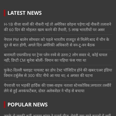
LATEST NEWS
H-1B वीजा वालों की नौकरी गई तो अमेरिका छोड़ना पड़ेगा:नई नौकरी तलाशने
की 60 दिन की मोहलत खत्म करने की तैयारी, 5 लाख भारतीयों पर असर
नेपाल PM बालेन सोमवार को पहले भारतीय राजदूत से मिलेंगे:बाद में चीन के
दूत से बात होगी, अगले दिन अमेरिकी अधिकारी से वन-टू-वन बैठक
बारामती एयरफील्ड पर ट्रेनर प्लेन रनवे से उतरा:2 लोग सवार थे, कोई घायल
नहीं; डिप्टी CM सुनेत्रा बोलीं- विमान का पहिया फंस गया था
फुकेट-दिल्ली फ्लाइट पायलट का डोप टेस्ट पॉजिटिव होने की खबर:एअर इंडिया
विमान टर्बुलेंस से 300 फीट नीचे आ गया था; 4 अगस्त की घटना
पैपराजी पर भड़कीं हार्दिक की एक्स-वाइफ नताशा स्टेनकोविक:लगातार तस्वीरें
लेने से हुईं अनकंफर्टेबल, दोस्त अलेक्जेंडर ने भीड़ से बचाया
POPULAR NEWS
लड़के से लड़की बनीं अनाया बांगर ने मनाई तीज, मेहंदी रचा सादे कपड़ों में लगीं