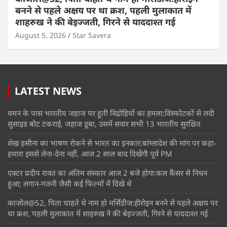
बनने से पहले अक्षय पर था क्रश, पहली मुलाकात में
शाहरुख ने की बेइज्जती, गिरने से याददाश्त गई
August 5, 2026
Star Savera
LATEST NEWS
यमन के पास भारतीय जहाज पर हूती विद्रोहियों का हमला:विस्फोटकों से लदी
सुसाइड बोट टकराई, जहाज डूबा, उसमें सवार सभी 13 भारतीय सुरक्षित
शेख हसीना का भाषण रोकने से भारत का इनकार:बांग्लादेश की मांग पर कहा-
हमारा इससे लेना-देना नहीं, आज 2 साल बाद दिखेंगी पूर्व PM
एक्टर प्रदीप रावत का अंतिम संस्कार आज 2 बजे होगा:कल कैंसर से निधन
हुआ; लगान-गजनी जैसी कई फिल्मों में दिखे थे
काजोल@52, पिता चाहते थे नाम हो मर्सिडीज:हीरोइन बनने से पहले अक्षय पर
था क्रश, पहली मुलाकात में शाहरुख ने की बेइज्जती, गिरने से याददाश्त गई