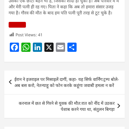
उसकी एक छोटी बहन भी है, जिसकी शादी हो चुकी है। अब परिवार में मैं
और मेरी पत्नी ही रह गए। पिता ने कहा कि अब तो हमारा संसार उजड़
गया है। गौरव की मौत के बाद हम पति पत्नी पूरी तरह से टूट चुके है।
Post Views:
41
F
W
Li
X
E
S
a
h
n
m
h
c
at
k
ai
ar
e
s
e
l
e
Post
ईरान ने इजराइल पर मिसाइलें दागीं, कहा- यह सिर्फ वार्निंग:ट्रम्प बोले-
b
A
dI
navigation
अब बस करो, नेतन्याहू को फोन करके कहूंगा जवाबी हमला न करें
o
p
n
o
p
करनाल में छत से गिरने से युवक की मौत:रात को नींद में उठकर
k
पेशाब करने गया था, संतुलन बिगड़ा