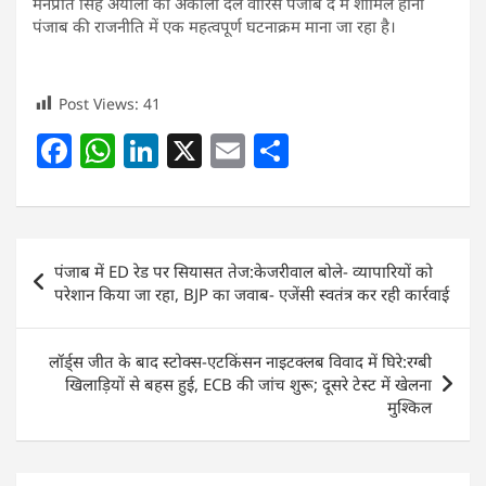
मनप्रीत सिंह अयाली का अकाली दल वारिस पंजाब दे में शामिल होना
पंजाब की राजनीति में एक महत्वपूर्ण घटनाक्रम माना जा रहा है।
Post Views:
41
F
W
Li
X
E
S
a
h
n
m
h
c
at
k
ai
ar
e
s
e
l
e
Post
पंजाब में ED रेड पर सियासत तेज:केजरीवाल बोले- व्यापारियों को
b
A
dI
navigation
परेशान किया जा रहा, BJP का जवाब- एजेंसी स्वतंत्र कर रही कार्रवाई
o
p
n
o
p
लॉर्ड्स जीत के बाद स्टोक्स-एटकिंसन नाइटक्लब विवाद में घिरे:रग्बी
k
खिलाड़ियों से बहस हुई, ECB की जांच शुरू; दूसरे टेस्ट में खेलना
मुश्किल