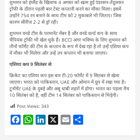
शुभमन को इंग्लैंड के खिलाफ 4 अगस्त को खत्म हुई एंडरसन-तेंदुलकर
ट्रॉफी के दौरान पहली बार टेस्ट कप्तानी करने का मौका मिला। इसमें
उन्होंने 754 रन बनाने के साथ टीम को 2 मुकाबले भी जिताए। जिस
कारण सीरीज 2-2 से ड्रॉ रही।
शुभमन वनडे टीम के परमानेंट मेंबर है और वनडे वर्ल्ड कप के साथ
चैंपियंस ट्रॉफी भी खेल चुके हैं। BCCI अगर भविष्य के लिए शुभमन को
तीनों फॉर्मेट की टीम के कप्तान के रूप में देख रहा है तो उन्हें एशिया कप
में मौका भी मिलेगा और उन्हें उप कप्तान भी बनाया जाएगा।
एशिया कप 9 सितंबर से
क्रिकेट का एशिया कप इस बार टी-20 फॉर्मेट में 9 सितंबर से खेला
जाएगा। भारत को पाकिस्तान, UAE और ओमान में ग्रुप में रखा गया है।
टूर्नामेंट UAE के दुबई और अबू धाबी शहरों में होगा। भारत का पहला मैच
10 सितंबर को है, वहीं टीम 14 सितंबर को पाकिस्तान से भिड़ेगी।
Post Views:
343
F
W
Li
X
E
S
a
h
n
m
h
c
at
k
ai
ar