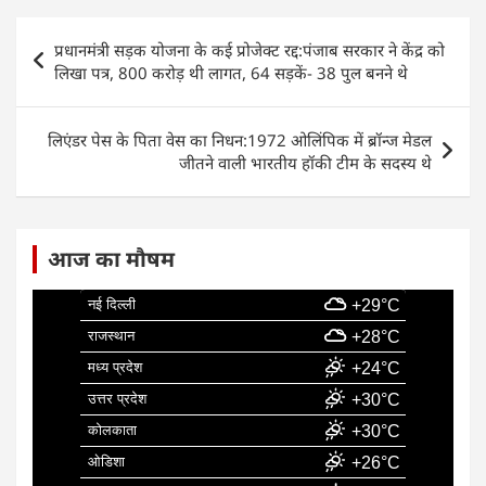
e
s
e
l
e
Post
प्रधानमंत्री सड़क योजना के कई प्रोजेक्ट रद्द:पंजाब सरकार ने केंद्र को
b
A
dI
navigation
लिखा पत्र, 800 करोड़ थी लागत, 64 सड़कें- 38 पुल बनने थे
o
p
n
o
p
लिएंडर पेस के पिता वेस का निधन:1972 ओलिंपिक में ब्रॉन्ज मेडल
k
जीतने वाली भारतीय हॉकी टीम के सदस्य थे
आज का मौषम
नई दिल्ली
+29°C
राजस्थान
+28°C
मध्य प्रदेश
+24°C
उत्तर प्रदेश
+30°C
कोलकाता
+30°C
ओडिशा
+26°C