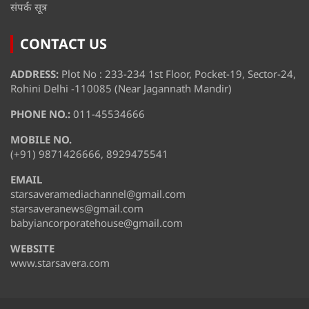
संपर्क सूत्र
CONTACT US
ADDRESS:
Plot No : 233-234 1st Floor, Pocket-19, Sector-24,
Rohini Delhi -110085 (Near Jagannath Mandir)
PHONE NO.:
011-45534666
MOBILE NO.
(+91) 9871426666, 8929475541
EMAIL
starsaveramediachannel@gmail.com
starsaveranews@gmail.com
babyiancorporatehouse@gmail.com
WEBSITE
www.starsavera.com