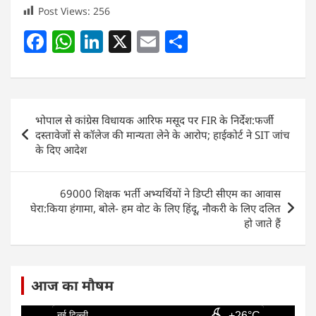
Post Views:
256
F
W
Li
X
E
S
a
h
n
m
h
c
at
k
ai
ar
e
s
e
l
e
Post
भोपाल से कांग्रेस विधायक आरिफ मसूद पर FIR के निर्देश:फर्जी
b
A
dI
navigation
दस्तावेजों से कॉलेज की मान्यता लेने के आरोप; हाईकोर्ट ने SIT जांच
o
p
n
के दिए आदेश
o
p
k
69000 शिक्षक भर्ती अभ्यर्थियों ने डिप्टी सीएम का आवास
घेरा:किया हंगामा, बोले- हम वोट के लिए हिंदू, नौकरी के लिए दलित
हो जाते हैं
आज का मौषम
नई दिल्ली
+26°C