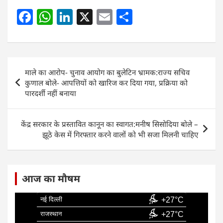
F
W
Li
X
E
S
a
h
n
m
h
c
at
k
ai
ar
e
s
e
l
e
Post
माले का आरोप- चुनाव आयोग का बुलेटिन भ्रामक:राज्य सचिव
b
A
dI
navigation
कुणाल बोले- आपत्तियों को खारिज कर दिया गया, प्रक्रिया को
o
p
n
पारदर्शी नहीं बनाया
o
p
k
केंद्र सरकार के प्रस्तावित कानून का स्वागत:मनीष सिसोदिया बोले –
झूठे केस में गिरफ्तार करने वालों को भी सजा मिलनी चाहिए
आज का मौषम
नई दिल्ली
+27°C
राजस्थान
+27°C