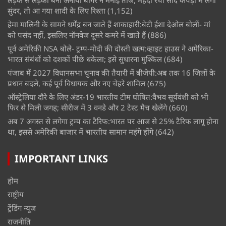
लड़के से लड़की बनीं अनाया बांगर ने मनाई तीज, मेहंदी रचा सादे कपड़ों में लगीं
सुंदर, तो आ गया शादी के लिए रिश्ता
(1,152)
हेमा मालिनी के सामने धर्मेंद्र बन जाते हैं शाकाहारी:बेटी ईशा देओल बोलीं- मां
को पसंद नहीं, इसलिए नॉनवेज दूसरे कमरे में खाते हैं
(886)
पूर्व अमेरिकी NSA बोले- ट्रम्प-मोदी की दोस्ती खत्म:व्हाइट हाउस ने अमेरिका-
भारत संबंधों को दशकों पीछे धकेला; इसे सुधारना मुश्किल
(684)
पंजाब में 2027 विधानसभा चुनाव की तैयारी में बीजेपी:अब तक 16 जिलों के
प्रधान बदले, कई पूर्व विधायक और नए चेहरे शामिल
(675)
ऑस्ट्रेलिया दौरे के लिए अंडर-19 भारतीय टीम घोषित:वैभव सूर्यवंशी को भी
फिर से मिली जगह; सीरीज में 3 वनडे और 2 टेस्ट मैच खेलेंगे
(660)
अब 7 अगस्त से लगेगा ट्रम्प का टैरिफ:भारत पर आज से 25% टैरिफ लागू होना
था, इससे अमेरिकी बाजार में भारतीय सामान महंगे होंगे
(642)
IMPORTANT LINKS
होम
राष्ट्रीय
ट्रेंडिंग न्यूज
राजनीति