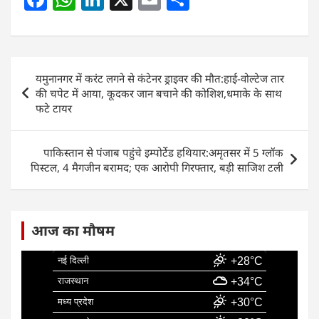
a
h
n
m
h
c
at
k
ai
ar
e
s
e
l
e
Post
यमुनानगर में करंट लगने से कंटेनर ड्राइवर की मौत:हाई-वोल्टेज तार
b
A
dI
navigation
की चपेट में आया, कूदकर जान बचाने की कोशिश,धमाके के साथ
o
p
n
फटे टायर
o
p
k
पाकिस्तान से पंजाब पहुंचे इम्पोर्टेड हथियार:अमृतसर में 5 ग्लॉक
पिस्टल, 4 मैगजीन बरामद; एक आरोपी गिरफ्तार, बड़ी साजिश टली
आज का मौषम
नई दिल्ली
+28°C
राजस्थान
+34°C
मध्य प्रदेश
+30°C