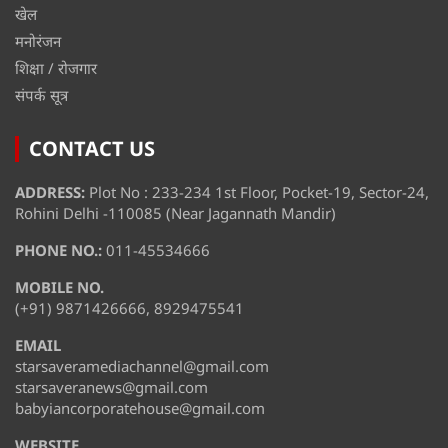
खेल
मनोरंजन
शिक्षा / रोजगार
संपर्क सूत्र
CONTACT US
ADDRESS:
Plot No : 233-234 1st Floor, Pocket-19, Sector-24,
Rohini Delhi -110085 (Near Jagannath Mandir)
PHONE NO.:
011-45534666
MOBILE NO.
(+91) 9871426666, 8929475541
EMAIL
starsaveramediachannel@gmail.com
starsaveranews@gmail.com
babyiancorporatehouse@gmail.com
WEBSITE