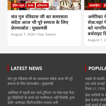
ट्रेंडिंग न्यूज
राज्य
हरियाणा
अंतर्राष्ट्रीय
ट्
संत गुरु रविदास जी का समरसता
अमेरिका मे
संदेश आज भी पूरे समाज के लिए
रोक:यहां प
प्रेरणास्रोत : मुख्यमंत्री
को नागरिकत
बर्थराइट
August 7, 2026
Star Savera
August 7, 
LATEST NEWS
POPUL
संत गुरु रविदास जी का समरसता संदेश आज भी पूरे
लड़के से लड़की 
समाज के लिए प्रेरणास्रोत : मुख्यमंत्री
रचा सादे कपड़ों 
रिश्ता
(1,159)
अमेरिका में पहली बार ‘बर्थ टूरिज्म’ पर रोक:यहां पैदा
हेमा मालिनी के सा
हुए विदेशियों के बच्चे को नागरिकता नहीं मिलेगी; ट्रम्प
ईशा देओल बोलीं
बोले- बर्थराइट सिटीजनशिप मजाक बनी
दूसरे कमरे में खात