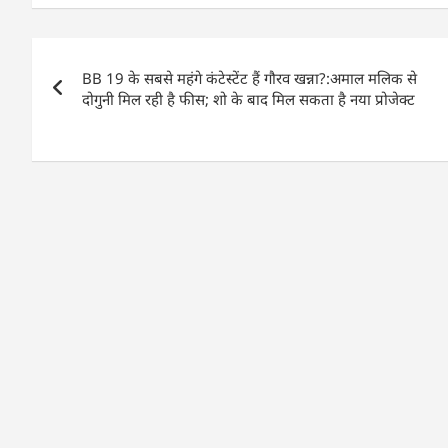
c
at
k
ai
ar
e
s
e
l
e
Post
b
A
dI
BB 19 के सबसे महंगे कंटेस्टेंट हैं गौरव खन्ना?:अमाल मलिक से
navigation
o
p
n
दोगुनी मिल रही है फीस; शो के बाद मिल सकता है नया प्रोजेक्ट
o
p
k