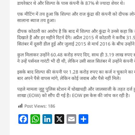
डायरेक्टर थे और शिल्पा के पास कंपनी के 87% से ज्यादा शेयर थे।
एक मीटिंग में तय हुआ कि शिल्पा और राज कुंद्रा की कंपनी को दीपक लो
सालाना ब्याज तय हुआ।
दीपक कोठारी का आरोप है कि बाद में शिल्पा और कुंद्रा ने उनसे कहा कि ल
दिखाते हैं और हर महीने रिटर्न देंगे। अप्रैल 2015 में कोठारी ने करीब 31
सितंबर में दूसरी डील हुई और जुलाई 2015 से मार्च 2016 के बीच उन्हों
कुल मिलाकर उन्होंने 60.48 करोड़ रुपए दिए, साथ ही 3.19 लाख रुपए स्टां
ने उन्हें पर्सनल गारंटी भी दी थी, लेकिन उसी साल सितंबर में उन्होंने कंपनी
इसके बाद शिल्पा की कंपनी पर 1.28 करोड़ रुपए का कर्ज न चुकाने का
बार अपने पैसे वापस मांगे, लेकिन कोई जवाब और पैसे नहीं मिले।
पहले मामला जुहू पुलिस स्टेशन में धोखाधड़ी और जालसाजी के तहत दर्ज
शाखा (EOW) को सौंप दी गई है। EOW इस केस की जांच कर रही है।
Post Views:
186
F
W
Li
X
E
S
a
h
n
m
h