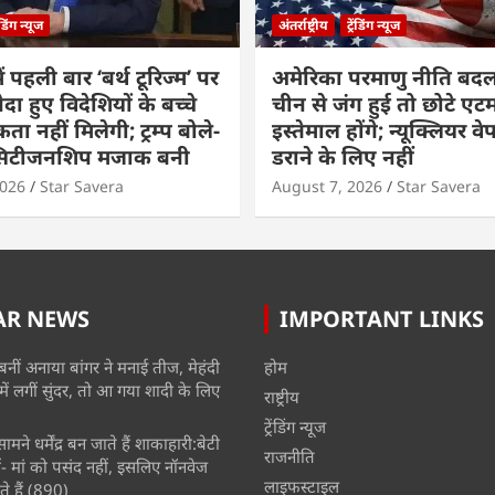
रेंडिंग न्यूज
अंतर्राष्ट्रीय
ट्रेंडिंग न्यूज
ं पहली बार ‘बर्थ टूरिज्म’ पर
अमेरिका परमाणु नीति बदल
ैदा हुए विदेशियों के बच्चे
चीन से जंग हुई तो छोटे एट
ा नहीं मिलेगी; ट्रम्प बोले-
इस्तेमाल होंगे; न्यूक्लियर वे
 सिटीजनशिप मजाक बनी
डराने के लिए नहीं
2026
Star Savera
August 7, 2026
Star Savera
AR NEWS
IMPORTANT LINKS
बनीं अनाया बांगर ने मनाई तीज, मेहंदी
होम
में लगीं सुंदर, तो आ गया शादी के लिए
राष्ट्रीय
ट्रेंडिंग न्यूज
मने धर्मेंद्र बन जाते हैं शाकाहारी:बेटी
राजनीति
- मां को पसंद नहीं, इसलिए नॉनवेज
लाइफस्टाइल
े हैं
(890)