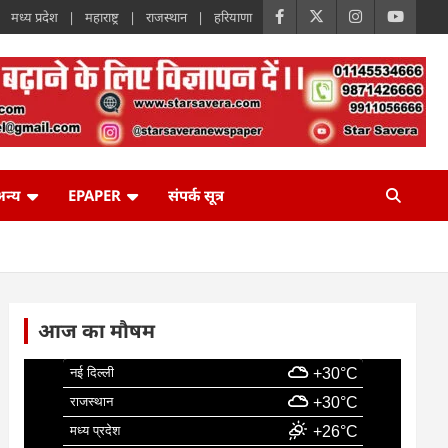
मध्य प्रदेश
महाराष्ट्र
राजस्थान
हरियाणा
न्य
EPAPER
संपर्क सूत्र
आज का मौषम
नई दिल्ली
+30°C
राजस्थान
+30°C
मध्य प्रदेश
+26°C