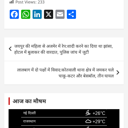
Post Views:
233
F
W
Li
X
E
S
a
h
n
m
h
c
at
k
ai
ar
e
s
e
l
e
Post
जयपुर की महिला से अजमेर में रेप:शादी करने का दिया था झांसा,
b
A
dI
navigation
होटल में बुलाकर की वारदात, पुलिस जांच में जुटी
o
p
n
o
p
लालबाग में दो पक्षों में विवाद:कोतवाली थाना क्षेत्र में जमकर चले
k
चाकू-कटर और बेसबॉल, तीन घायल
आज का मौषम
नई दिल्ली
+26°C
राजस्थान
+29°C