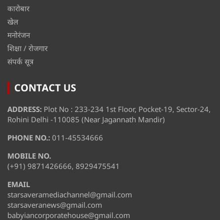
कारोबार
खेल
मनोरंजन
शिक्षा / रोजगार
संपर्क सूत्र
CONTACT US
ADDRESS:
Plot No : 233-234 1st Floor, Pocket-19, Sector-24,
Rohini Delhi -110085 (Near Jagannath Mandir)
PHONE NO.:
011-45534666
MOBILE NO.
(+91) 9871426666, 8929475541
EMAIL
starsaveramediachannel@gmail.com
starsaveranews@gmail.com
babyiancorporatehouse@gmail.com