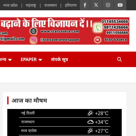
मध्य प्रदेश
महाराष्ट्र
राजस्थान
हरियाणा
न्य
EPAPER
संपर्क सूत्र
आज का मौषम
नई दिल्ली
+28°C
राजस्थान
+34°C
मध्य प्रदेश
+27°C