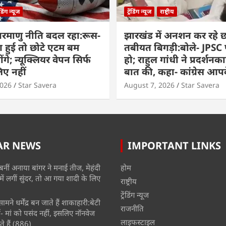
रेंडिंग न्यूज
ट्रेंडिंग न्यूज
राष्ट्रीय
परमाणु नीति बदल रहा:रूस-
झारखंड में अनशन कर रहे छा
ग हुई तो छोटे एटम बम
तबीयत बिगड़ी:बोले- JPSC परी
ंगे; न्यूक्लियर वेपन सिर्फ
हो; राहुल गांधी ने प्रदर्शनका
िए नहीं
बात की, कहा- कांग्रेस आ
2026
Star Savera
August 7, 2026
Star Savera
AR NEWS
IMPORTANT LINKS
बनीं अनाया बांगर ने मनाई तीज, मेहंदी
होम
में लगीं सुंदर, तो आ गया शादी के लिए
राष्ट्रीय
ट्रेंडिंग न्यूज
मने धर्मेंद्र बन जाते हैं शाकाहारी:बेटी
राजनीति
- मां को पसंद नहीं, इसलिए नॉनवेज
लाइफस्टाइल
े हैं
(886)