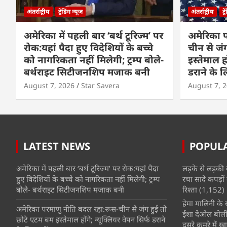
अंतर्राष्ट्रीय
ट्रेंडिंग न्यूज
अंतर्राष्ट्रीय
ट्
अमेरिका में पहली बार ‘बर्थ टूरिज्म’ पर
अमेरिका 
रोक:यहां पैदा हुए विदेशियों के बच्चे
चीन से जं
को नागरिकता नहीं मिलेगी; ट्रम्प बोले-
इस्तेमाल हो
बर्थराइट सिटीजनशिप मजाक बनी
डराने के ल
August 7, 2026
Star Savera
August 7, 
LATEST NEWS
POPUL
अमेरिका में पहली बार ‘बर्थ टूरिज्म’ पर रोक:यहां पैदा
लड़के से लड़की 
हुए विदेशियों के बच्चे को नागरिकता नहीं मिलेगी; ट्रम्प
रचा सादे कपड़ों 
बोले- बर्थराइट सिटीजनशिप मजाक बनी
रिश्ता
(1,152)
हेमा मालिनी के सा
अमेरिका परमाणु नीति बदल रहा:रूस-चीन से जंग हुई तो
ईशा देओल बोलीं
छोटे एटम बम इस्तेमाल होंगे; न्यूक्लियर वेपन सिर्फ डराने
दूसरे कमरे में खात