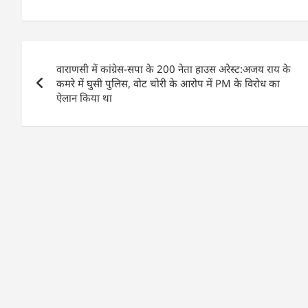
a
h
n
m
h
c
at
k
ai
ar
e
s
e
l
e
Post
b
A
dI
वाराणसी में कांग्रेस-सपा के 200 नेता हाउस अरेस्ट:अजय राय के
navigation
o
p
n
कमरे में घुसी पुलिस, वोट चोरी के आरोप में PM के विरोध का
ऐलान किया था
o
p
k