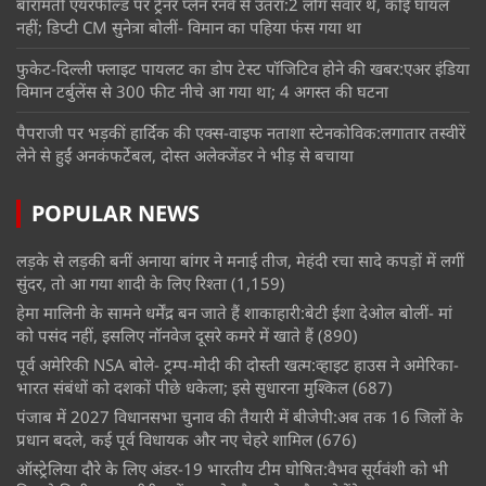
बारामती एयरफील्ड पर ट्रेनर प्लेन रनवे से उतरा:2 लोग सवार थे, कोई घायल
नहीं; डिप्टी CM सुनेत्रा बोलीं- विमान का पहिया फंस गया था
फुकेट-दिल्ली फ्लाइट पायलट का डोप टेस्ट पॉजिटिव होने की खबर:एअर इंडिया
विमान टर्बुलेंस से 300 फीट नीचे आ गया था; 4 अगस्त की घटना
पैपराजी पर भड़कीं हार्दिक की एक्स-वाइफ नताशा स्टेनकोविक:लगातार तस्वीरें
लेने से हुईं अनकंफर्टेबल, दोस्त अलेक्जेंडर ने भीड़ से बचाया
POPULAR NEWS
लड़के से लड़की बनीं अनाया बांगर ने मनाई तीज, मेहंदी रचा सादे कपड़ों में लगीं
सुंदर, तो आ गया शादी के लिए रिश्ता
(1,159)
हेमा मालिनी के सामने धर्मेंद्र बन जाते हैं शाकाहारी:बेटी ईशा देओल बोलीं- मां
को पसंद नहीं, इसलिए नॉनवेज दूसरे कमरे में खाते हैं
(890)
पूर्व अमेरिकी NSA बोले- ट्रम्प-मोदी की दोस्ती खत्म:व्हाइट हाउस ने अमेरिका-
भारत संबंधों को दशकों पीछे धकेला; इसे सुधारना मुश्किल
(687)
पंजाब में 2027 विधानसभा चुनाव की तैयारी में बीजेपी:अब तक 16 जिलों के
प्रधान बदले, कई पूर्व विधायक और नए चेहरे शामिल
(676)
ऑस्ट्रेलिया दौरे के लिए अंडर-19 भारतीय टीम घोषित:वैभव सूर्यवंशी को भी