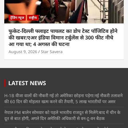
ट्रेंडिंग न्यूज
राष्ट्रीय
फुकेट-दिल्ली फ्लाइट पायलट का डोप टेस्ट पॉजिटिव होने
की खबर:एअर इंडिया विमान टर्बुलेंस से 300 फीट नीचे
आ गया था; 4 अगस्त की घटना
August 9, 2026
Star Savera
LATEST NEWS
H-1B वीजा वालों की नौकरी गई तो अमेरिका छोड़ना पड़ेगा:नई नौकरी तलाशने
की 60 दिन की मोहलत खत्म करने की तैयारी, 5 लाख भारतीयों पर असर
नेपाल PM बालेन सोमवार को पहले भारतीय राजदूत से मिलेंगे:बाद में चीन के
दूत से बात होगी, अगले दिन अमेरिकी अधिकारी से वन-टू-वन बैठक