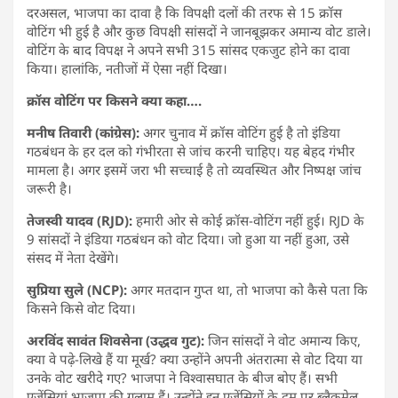
दरअसल, भाजपा का दावा है कि विपक्षी दलों की तरफ से 15 क्रॉस
वोटिंग भी हुई है और कुछ विपक्षी सांसदों ने जानबूझकर अमान्य वोट डाले।
वोटिंग के बाद विपक्ष ने अपने सभी 315 सांसद एकजुट होने का दावा
किया। हालांकि, नतीजों में ऐसा नहीं दिखा।
क्रॉस वोटिंग पर किसने क्या कहा….
मनीष तिवारी (कांग्रेस):
अगर चुनाव में क्रॉस वोटिंग हुई है तो इंडिया
गठबंधन के हर दल को गंभीरता से जांच करनी चाहिए। यह बेहद गंभीर
मामला है। अगर इसमें जरा भी सच्चाई है तो व्यवस्थित और निष्पक्ष जांच
जरूरी है।
तेजस्वी यादव (RJD):
हमारी ओर से कोई क्रॉस-वोटिंग नहीं हुई। RJD के
9 सांसदों ने इंडिया गठबंधन को वोट दिया। जो हुआ या नहीं हुआ, उसे
संसद में नेता देखेंगे।
सुप्रिया सुले (NCP):
अगर मतदान गुप्त था, तो भाजपा को कैसे पता कि
किसने किसे वोट दिया।
अरविंद सावंत शिवसेना (उद्धव गुट):
जिन सांसदों ने वोट अमान्य किए,
क्या वे पढ़े-लिखे हैं या मूर्ख? क्या उन्होंने अपनी अंतरात्मा से वोट दिया या
उनके वोट खरीदे गए? भाजपा ने विश्वासघात के बीज बोए हैं। सभी
एजेंसियां भाजपा की गुलाम हैं। उन्होंने इन एजेंसियों के दम पर ब्लैकमेल