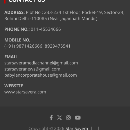
ADDRESS:
Plot No : 233-234 1st Floor, Pocket-19, Sector-24,
Rohini Delhi -110085 (Near Jagannath Mandir)
PHONE NO.:
011-45534666
MOBILE NO.
(+91) 9871426666, 8929475541
EMAIL
starsaveramediachannel@gmail.com
starsaveranews@gmail.com
babyiancorporatehouse@gmail.com
WEBSITE
www.starsavera.com
Copyright © 2026
Star Savera