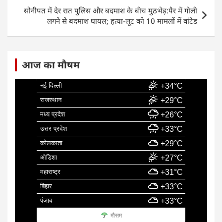
k
सोनीपत में देर रात पुलिस और बदमाश के बीच मुठभेड़:पैर में गोली
लगने से बदमाश घायल; हत्या-लूट को 10 मामलों में वांटेड
आज का मौषम
नई दिल्ली
+34°C
राजस्थान
+29°C
मध्य प्रदेश
+26°C
उत्तर प्रदेश
+33°C
कोलकाता
+29°C
ओडिशा
+27°C
महाराष्ट्र
+31°C
बिहार
+33°C
पंजाब
+33°C
मौसम