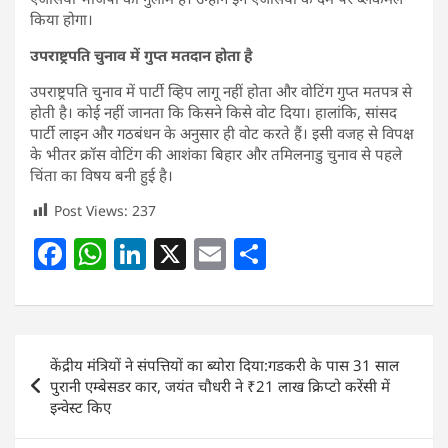
किया होगा।
उपराष्ट्रपति चुनाव में गुप्त मतदान होता है
उपराष्ट्रपति चुनाव में पार्टी व्हिप लागू नहीं होता और वोटिंग गुप्त मतपत्र से
होती है। कोई नहीं जानता कि किसने किसे वोट दिया। हालांकि, सांसद
पार्टी लाइन और गठबंधन के अनुसार ही वोट करते हैं। इसी वजह से विपक्ष
के भीतर क्रॉस वोटिंग की आशंका बिहार और तमिलनाडु चुनाव से पहले
चिंता का विषय बनी हुई है।
Post Views:
237
F
W
Li
X
E
S
a
h
n
m
h
c
at
k
ai
ar
e
s
e
l
e
Post
केंद्रीय मंत्रियों ने संपत्तियों का ब्योरा दिया:गडकरी के पास 31 साल
b
A
dI
navigation
पुरानी एम्बेसडर कार, जयंत चौधरी ने ₹21 लाख क्रिप्टो करेंसी में
o
p
n
इन्वेस्ट किए
o
p