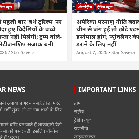
रेंडिंग न्यूज
अंतर्राष्ट्रीय
ट्रेंडिंग न्यूज
ं पहली बार ‘बर्थ टूरिज्म’ पर
अमेरिका परमाणु नीति बदल
ैदा हुए विदेशियों के बच्चे
चीन से जंग हुई तो छोटे एट
ा नहीं मिलेगी; ट्रम्प बोले-
इस्तेमाल होंगे; न्यूक्लियर वे
 सिटीजनशिप मजाक बनी
डराने के लिए नहीं
2026
Star Savera
August 7, 2026
Star Savera
AR NEWS
IMPORTANT LINKS
बनीं अनाया बांगर ने मनाई तीज, मेहंदी
होम
में लगीं सुंदर, तो आ गया शादी के लिए
राष्ट्रीय
ट्रेंडिंग न्यूज
मने धर्मेंद्र बन जाते हैं शाकाहारी:बेटी
राजनीति
- मां को पसंद नहीं, इसलिए नॉनवेज
लाइफस्टाइल
े हैं
(887)