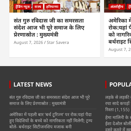
ट्रेंडिंग न्यूज
राज्य
हरियाणा
अंतर्राष्ट्रीय
ट्
संत गुरु रविदास जी का समरसता
अमेरिका मे
संदेश आज भी पूरे समाज के लिए
रोक:यहां प
प्रेरणास्रोत : मुख्यमंत्री
को नागरिकत
बर्थराइट
August 7, 2026
Star Savera
August 7, 
LATEST NEWS
POPUL
संत गुरु रविदास जी का समरसता संदेश आज भी पूरे
लड़के से लड़की 
समाज के लिए प्रेरणास्रोत : मुख्यमंत्री
रचा सादे कपड़ों 
रिश्ता
(1,155)
अमेरिका में पहली बार ‘बर्थ टूरिज्म’ पर रोक:यहां पैदा
हेमा मालिनी के सा
हुए विदेशियों के बच्चे को नागरिकता नहीं मिलेगी; ट्रम्प
ईशा देओल बोलीं
बोले- बर्थराइट सिटीजनशिप मजाक बनी
दूसरे कमरे में खात