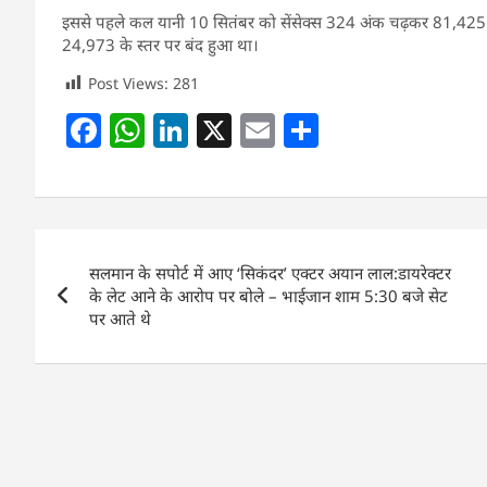
इससे पहले कल यानी
10 सितंबर को सेंसेक्स 324 अंक चढ़कर 81,425 के
24,973 के स्तर पर बंद हुआ था।
Post Views:
281
F
W
Li
X
E
S
a
h
n
m
h
c
at
k
ai
ar
e
s
e
l
e
Post
b
A
dI
सलमान के सपोर्ट में आए ‘सिकंदर’ एक्टर अयान लाल:डायरेक्टर
navigation
o
p
n
के लेट आने के आरोप पर बोले – भाईजान शाम 5:30 बजे सेट
पर आते थे
o
p
k