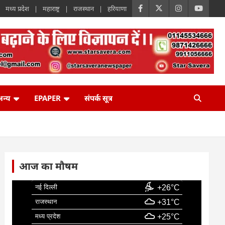
मध्य प्रदेश
महाराष्ट्र
राजस्थान
हरियाणा
न्य
EPAPER
संपर्क सूत्र
आज का मौषम
नई दिल्ली
+26°C
राजस्थान
+31°C
मध्य प्रदेश
+25°C