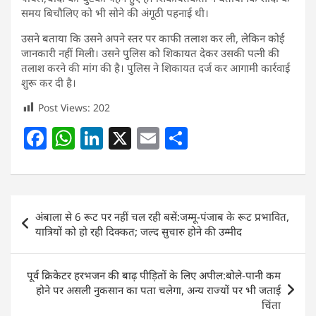
समय बिचौलिए को भी सोने की अंगूठी पहनाई थी।
उसने बताया कि उसने अपने स्तर पर काफी तलाश कर ली, लेकिन कोई
जानकारी नहीं मिली। उसने पुलिस को शिकायत देकर उसकी पत्नी की
तलाश करने की मांग की है। पुलिस ने शिकायत दर्ज कर आगामी कार्रवाई
शुरू कर दी है।
Post Views:
202
F
W
Li
X
E
S
a
h
n
m
h
c
at
k
ai
ar
e
s
e
l
e
Post
अंबाला से 6 रूट पर नहीं चल रही बसें:जम्मू-पंजाब के रूट प्रभावित,
b
A
dI
navigation
यात्रियों को हो रही दिक्कत; जल्द सुचारु होने की उम्मीद
o
p
n
o
p
पूर्व क्रिकेटर हरभजन की बाढ़ पीड़ितों के लिए अपील:बोले-पानी कम
k
होने पर असली नुकसान का पता चलेगा, अन्य राज्यों पर भी जताई
चिंता