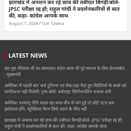
झारखंड में अनशन कर रहे छात्र की तबीयत बिगड़ी:बोले-
JPSC परीक्षा रद्द हो; राहुल गांधी ने प्रदर्शनकारियों से बात
की, कहा- कांग्रेस आपके साथ
August 7, 2026
Star Savera
LATEST NEWS
संत गुरु रविदास जी का समरसता संदेश आज भी पूरे समाज के लिए प्रेरणास्रोत
: मुख्यमंत्री
अमेरिका में पहली बार ‘बर्थ टूरिज्म’ पर रोक:यहां पैदा हुए विदेशियों के बच्चे को
नागरिकता नहीं मिलेगी; ट्रम्प बोले- बर्थराइट सिटीजनशिप मजाक बनी
अमेरिका परमाणु नीति बदल रहा:रूस-चीन से जंग हुई तो छोटे एटम बम
इस्तेमाल होंगे; न्यूक्लियर वेपन सिर्फ डराने के लिए नहीं
झारखंड में अनशन कर रहे छात्र की तबीयत बिगड़ी:बोले- JPSC परीक्षा रद्द हो;
राहुल गांधी ने प्रदर्शनकारियों से बात की, कहा- कांग्रेस आपके साथ