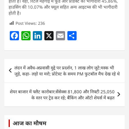
होती है। वहीं, रिटेल महंगाई में फूड और प्रोडक्ट की भागीदारी 45.86%,
हाउसिंग की 10.07% और फ्यूल सहित अन्य आइटम्स की भी भागीदारी
होती है।
Post Views:
236
F
W
Li
X
E
S
a
h
n
m
h
c
at
k
ai
ar
e
s
e
l
e
Post
लंदन में अवैध-अप्रवासी मुद्दे पर प्रदर्शन, 1 लाख लोग जुटे:मस्क भी
b
A
dI
navigation
जुड़े, कहा- लड़ो या मरो; प्रोटेस्ट के समय PM फुटबॉल मैच देख रहे थे
o
p
n
o
p
शेयर बाजार में फ्लैट कारोबार:सेंसेक्स 81,800 और निफ्टी 25,050
k
के स्तर पर ट्रेड कर रहे; बैंकिंग और ऑटो शेयर्स में बढ़त
आज का मौषम