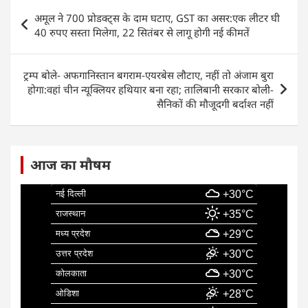
e
s
e
l
e
Post
अमूल ने 700 प्रोडक्ट्स के दाम घटाए, GST का असर:एक लीटर घी
b
A
dI
navigation
40 रुपए सस्ता मिलेगा, 22 सितंबर से लागू होगी नई कीमतें
o
p
n
o
p
ट्रम्प बोले- अफगानिस्तान बगराम-एयरबेस लौटाए, नहीं तो अंजाम बुरा
k
होगा:वहां चीन न्यूक्लियर हथियार बना रहा; तालिबानी सरकार बोली-
सैनिकों की मौजूदगी बर्दाश्त नहीं
आज का मौषम
नई दिल्ली
+30°C
राजस्थान
+35°C
मध्य प्रदेश
+29°C
उत्तर प्रदेश
+30°C
कोलकाता
+30°C
ओडिशा
+28°C