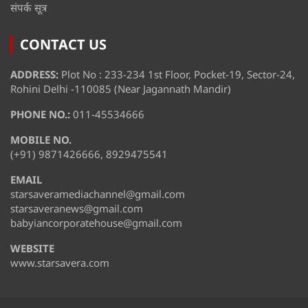
संपर्क सूत्र
CONTACT US
ADDRESS:
Plot No : 233-234 1st Floor, Pocket-19, Sector-24,
Rohini Delhi -110085 (Near Jagannath Mandir)
PHONE NO.:
011-45534666
MOBILE NO.
(+91) 9871426666, 8929475541
EMAIL
starsaveramediachannel@gmail.com
starsaveranews@gmail.com
babyiancorporatehouse@gmail.com
WEBSITE
www.starsavera.com