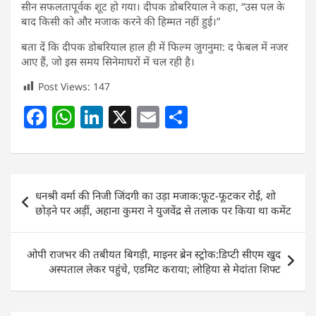
सीन सफलतापूर्वक शूट हो गया। दीपक डोबरियाल ने कहा, “उस पल के
बाद किसी को और मजाक करने की हिम्मत नहीं हुई।”
बता दें कि दीपक डोबरियाल हाल ही में फिल्म जुगनुमा: द फेबल में नजर
आए हैं, जो इस समय सिनेमाघरों में चल रही है।
Post Views:
147
F
W
Li
X
E
S
a
h
n
m
h
c
at
k
ai
ar
e
s
e
l
e
Post
धनश्री वर्मा की निजी जिंदगी का उड़ा मजाक:फूट-फूटकर रोईं, शो
b
A
dI
navigation
छोड़ने पर अड़ीं, अहाना कुमरा ने युजवेंद्र से तलाक पर किया था कमेंट
o
p
n
o
p
ओपी राजभर की तबीयत बिगड़ी, माइनर ब्रेन स्ट्रोक:डिप्टी सीएम खुद
k
अस्पताल लेकर पहुंचे, एडमिट कराया; लोहिया से मेदांता शिफ्ट