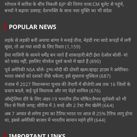
भोपाल में बारिश के बीच निकली BJP की तिरंगा यात्रा:CM बुलेट से पहुंचे,
बच्चों ने बढ़ाया उत्साह; देशभक्ति के साथ नशा मुक्ति का भी संदेश
POPULAR NEWS
लड़के से लड़की बनीं अनाया बांगर ने मनाई तीज, मेहंदी रचा सादे कपड़ों में लगीं
सुंदर, तो आ गया शादी के लिए रिश्ता
(1,159)
हेमा मालिनी के सामने धर्मेंद्र बन जाते हैं शाकाहारी:बेटी ईशा देओल बोलीं- मां
को पसंद नहीं, इसलिए नॉनवेज दूसरे कमरे में खाते हैं
(890)
पूर्व अमेरिकी NSA बोले- ट्रम्प-मोदी की दोस्ती खत्म:व्हाइट हाउस ने अमेरिका-
भारत संबंधों को दशकों पीछे धकेला; इसे सुधारना मुश्किल
(687)
पंजाब में 2027 विधानसभा चुनाव की तैयारी में बीजेपी:अब तक 16 जिलों के
प्रधान बदले, कई पूर्व विधायक और नए चेहरे शामिल
(676)
ऑस्ट्रेलिया दौरे के लिए अंडर-19 भारतीय टीम घोषित:वैभव सूर्यवंशी को भी
फिर से मिली जगह; सीरीज में 3 वनडे और 2 टेस्ट मैच खेलेंगे
(664)
अब 7 अगस्त से लगेगा ट्रम्प का टैरिफ:भारत पर आज से 25% टैरिफ लागू होना
था, इससे अमेरिकी बाजार में भारतीय सामान महंगे होंगे
(644)
IMPORTANT LINKS