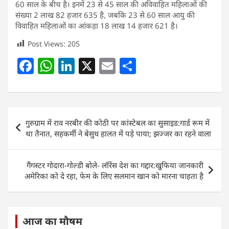
60 साल के बीच है। इनमें 23 से 45 साल की अविवाहित महिलाओं की
संख्या 2 लाख 82 हजार 635 है, जबकि 23 से 60 साल आयु की
विवाहित महिलाओं का आंकड़ा 18 लाख 14 हजार 621 है।
Post Views:
205
F
W
Li
X
E
S
a
h
n
m
h
c
at
k
ai
ar
e
s
e
l
e
Post
गुरुग्राम में राव नरबीर की कोठी पर कांस्टेबल का सुसाइड:गार्ड रूम में
b
A
dI
navigation
था तैनात, सहकर्मी ने बेसुध हालत में पड़े पाया; झज्जर का रहने वाला
o
p
n
o
p
गैंगस्टर गोदारा-गोल्डी बोले- लॉरेंस देश का गद्दार:खुफिया जानकारी
k
अमेरिका को दे रहा, फेम के लिए सलमान खान को मारना चाहता है
आज का मौषम