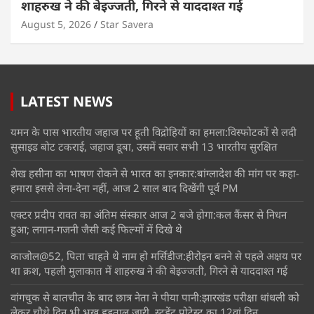
शाहरुख ने की बेइज्जती, गिरने से याददाश्त गई
August 5, 2026
Star Savera
LATEST NEWS
यमन के पास भारतीय जहाज पर हूती विद्रोहियों का हमला:विस्फोटकों से लदी
सुसाइड बोट टकराई, जहाज डूबा, उसमें सवार सभी 13 भारतीय सुरक्षित
शेख हसीना का भाषण रोकने से भारत का इनकार:बांग्लादेश की मांग पर कहा-
हमारा इससे लेना-देना नहीं, आज 2 साल बाद दिखेंगी पूर्व PM
एक्टर प्रदीप रावत का अंतिम संस्कार आज 2 बजे होगा:कल कैंसर से निधन
हुआ; लगान-गजनी जैसी कई फिल्मों में दिखे थे
काजोल@52, पिता चाहते थे नाम हो मर्सिडीज:हीरोइन बनने से पहले अक्षय पर
था क्रश, पहली मुलाकात में शाहरुख ने की बेइज्जती, गिरने से याददाश्त गई
वांगचुक से बातचीत के बाद छात्र नेता ने पीया पानी:झारखंड परीक्षा धांधली को
लेकर चौथे दिन भी भूख हड़ताल जारी, स्टूडेंट प्रोटेस्ट का 12वां दिन