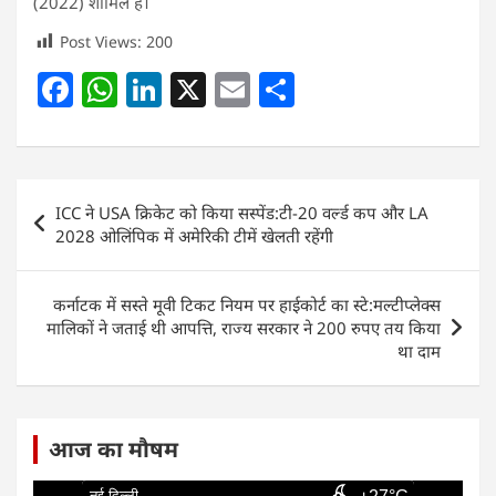
(2022) शामिल हैं।
Post Views:
200
F
W
Li
X
E
S
a
h
n
m
h
c
at
k
ai
ar
e
s
e
l
e
Post
ICC ने USA क्रिकेट को किया सस्पेंड:टी-20 वर्ल्ड कप और LA
b
A
dI
navigation
2028 ओलिंपिक में अमेरिकी टीमें खेलती रहेंगी
o
p
n
o
p
कर्नाटक में सस्ते मूवी टिकट नियम पर हाईकोर्ट का स्टे:मल्टीप्लेक्स
k
मालिकों ने जताई थी आपत्ति, राज्य सरकार ने 200 रुपए तय किया
था दाम
आज का मौषम
नई दिल्ली