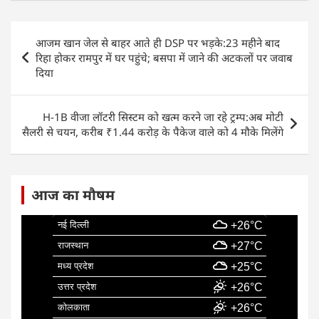
c
at
k
ai
ar
e
s
e
l
e
Post
आजम खान जेल से बाहर आते ही DSP पर भड़के:23 महीने बाद
b
A
dI
navigation
रिहा होकर रामपुर में घर पहुंचे; बसपा में जाने की अटकलों पर जवाब
o
p
n
दिया
o
p
k
H-1B वीजा लॉटरी सिस्टम को खत्म करने जा रहे ट्रम्प:अब मोटी
सैलरी से चयन, करीब ₹1.44 करोड़ के पैकेज वाले को 4 मौके मिलेंगे
आज का मौषम
नई दिल्ली
+26°C
राजस्थान
+27°C
मध्य प्रदेश
+25°C
उत्तर प्रदेश
+26°C
कोलकाता
+26°C