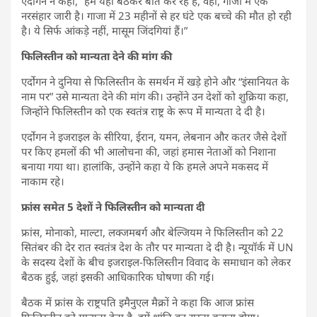
एर्दोगन ने कहा, “हम यहां बैठकर बात कर रहे हैं, वहां, गाजा में एक
नरसंहार जारी है। गाजा में 23 महीनों से हर घंटे एक बच्चे की मौत हो रही
है। ये सिर्फ आंकड़े नहीं, मासूम जिंदगियां हैं।”
फिलिस्तीन को मान्यता देने की मांग की
एर्दोगन ने दुनिया से फिलिस्तीन के समर्थन में खड़े होने और “इंसानियत के
नाम पर” उसे मान्यता देने की मांग की। उन्होंने उन देशों को शुक्रिया कहा,
जिन्होंने फिलिस्तीन को एक स्वतंत्र राष्ट्र के रूप में मान्यता दे दी है।
एर्दोगन ने इजराइल के सीरिया, ईरान, यमन, लेबनान और कतर जैसे देशों
पर किए हमलों की भी आलोचना की, जहां हमास नेताओं को निशाना
बनाया गया था। हालांकि, उन्होंने कहा ये कि हमले अपने मकसद में
नाकाम रहे।
फ्रांस समेत 5 देशों ने
फिलिस्तीन को
मान्यता दी
फ्रांस, मोनाको, माल्टा, लक्जमबर्ग और बेल्जियम ने फिलिस्तीन को 22
सितंबर की देर रात स्वतंत्र देश के तौर पर मान्यता दे दी है। न्यूयॉर्क में UN
के सदस्य देशों के बीच इजराइल-फिलिस्तीन विवाद के समाधान को लेकर
बैठक हुई, जहां इसकी आधिकारिक घोषणा की गई।
बैठक में फ्रांस के राष्ट्रपति इमैनुएल मैक्रों ने कहा कि आज फ्रांस
फिलिस्तीन को मान्यता देता है, हमें शांति का रास्ता बनाना होगा।