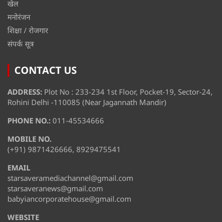
खेल
मनोरंजन
शिक्षा / रोजगार
संपर्क सूत्र
CONTACT US
ADDRESS:
Plot No : 233-234 1st Floor, Pocket-19, Sector-24,
Rohini Delhi -110085 (Near Jagannath Mandir)
PHONE NO.:
011-45534666
MOBILE NO.
(+91) 9871426666, 8929475541
EMAIL
starsaveramediachannel@gmail.com
starsaveranews@gmail.com
babyiancorporatehouse@gmail.com
WEBSITE