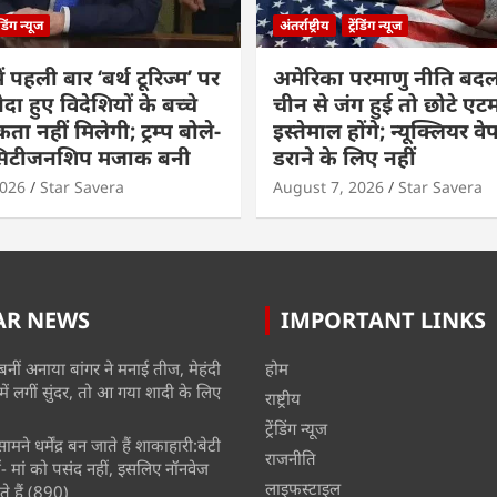
रेंडिंग न्यूज
अंतर्राष्ट्रीय
ट्रेंडिंग न्यूज
ं पहली बार ‘बर्थ टूरिज्म’ पर
अमेरिका परमाणु नीति बदल
ैदा हुए विदेशियों के बच्चे
चीन से जंग हुई तो छोटे एट
ा नहीं मिलेगी; ट्रम्प बोले-
इस्तेमाल होंगे; न्यूक्लियर वे
 सिटीजनशिप मजाक बनी
डराने के लिए नहीं
2026
Star Savera
August 7, 2026
Star Savera
AR NEWS
IMPORTANT LINKS
बनीं अनाया बांगर ने मनाई तीज, मेहंदी
होम
में लगीं सुंदर, तो आ गया शादी के लिए
राष्ट्रीय
ट्रेंडिंग न्यूज
मने धर्मेंद्र बन जाते हैं शाकाहारी:बेटी
राजनीति
- मां को पसंद नहीं, इसलिए नॉनवेज
लाइफस्टाइल
े हैं
(890)