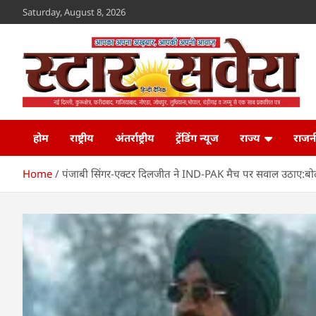
Skip
Saturday, August 8, 2026
to
content
Star Savera
www.starsavera.com
होम
राष्ट्रीय
अंतर्राष्ट्रीय
ट्रेंडिंग न्यूज
राज्य
राजन
Home
पंजाबी सिंगर-एक्टर दिलजीत ने IND-PAK मैच पर सवाल उठाए:बोल