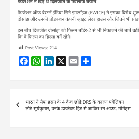
फेडरेशन ने दिए थे दिलजीत के खिलाफ बयान
फेडरेशन ऑफ वेस्टर्न इंडिया सिने इम्प्लॉइज (FWICE) ने इसका विरोध शुर
दोसांझ और उनकी प्रोडक्शन कंपनी व्हाइट लेदर हाउस और जितने भी प्रोड्यूसर
इस बीच दिलजीत दोसांझ को फिल्म बॉर्डर-2 से भी निकालने की बातें उठी
कि वे फिल्म का हिस्सा बनें रहेंगे।
Post Views:
214
F
W
Li
X
E
S
a
h
n
m
h
c
at
k
ai
ar
e
s
e
l
e
Post
b
A
dI
भारत ने सैफ हसन के 4 कैच छोड़े:DRS के कारण पवेलियन
navigation
o
p
n
लौटे सूर्यकुमार, उनके डायरेक्ट हिट से जाकिर रन आउट; मोमेंट्स
o
p
k