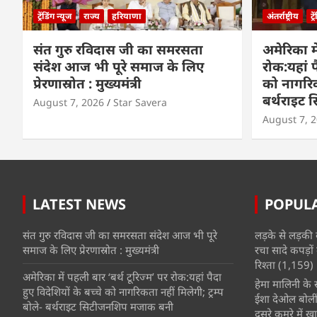
ट्रेंडिंग न्यूज
राज्य
हरियाणा
अंतर्राष्ट्रीय
ट्
संत गुरु रविदास जी का समरसता
अमेरिका मे
संदेश आज भी पूरे समाज के लिए
रोक:यहां प
प्रेरणास्रोत : मुख्यमंत्री
को नागरिकत
बर्थराइट
August 7, 2026
Star Savera
August 7, 
LATEST NEWS
POPUL
संत गुरु रविदास जी का समरसता संदेश आज भी पूरे
लड़के से लड़की 
समाज के लिए प्रेरणास्रोत : मुख्यमंत्री
रचा सादे कपड़ों 
रिश्ता
(1,159)
अमेरिका में पहली बार ‘बर्थ टूरिज्म’ पर रोक:यहां पैदा
हेमा मालिनी के सा
हुए विदेशियों के बच्चे को नागरिकता नहीं मिलेगी; ट्रम्प
ईशा देओल बोलीं
बोले- बर्थराइट सिटीजनशिप मजाक बनी
दूसरे कमरे में खात