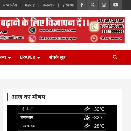
मध्य प्रदेश
महाराष्ट्र
राजस्थान
हरियाणा
न्य
EPAPER
संपर्क सूत्र
आज का मौषम
नई दिल्ली
+30°C
राजस्थान
+32°C
मध्य प्रदेश
+28°C