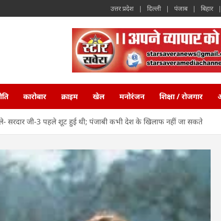
उत्तर प्रदेश
दिल्ली
पंजाब
बिहार
ीति
कारोबार
क्राइम
खेल
मनोरंजन
शिक्षा / रोजगार
अ
े- सरदार जी-3 पहले शूट हुई थी; पंजाबी कभी देश के खिलाफ नहीं जा सकते