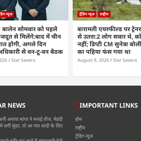
रेंडिंग न्यूज
ट्रेंडिंग न्यूज
राष्ट्रीय
 बालेन सोमवार को पहले
बारामती एयरफील्ड पर ट्रेनर 
दूत से मिलेंगे:बाद में चीन
से उतरा:2 लोग सवार थे, 
 बात होगी, अगले दिन
नहीं; डिप्टी CM सुनेत्रा बोल
अधिकारी से वन-टू-वन बैठक
का पहिया फंस गया था
2026
Star Savera
August 9, 2026
Star Savera
AR NEWS
IMPORTANT LINKS
बनीं अनाया बांगर ने मनाई तीज, मेहंदी
होम
में लगीं सुंदर, तो आ गया शादी के लिए
राष्ट्रीय
ट्रेंडिंग न्यूज
मने धर्मेंद्र बन जाते हैं शाकाहारी:बेटी