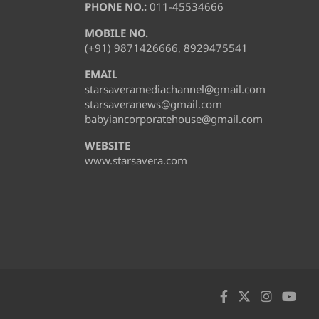
PHONE NO.:
011-45534666
MOBILE NO.
(+91) 9871426666, 8929475541
EMAIL
starsaveramediachannel@gmail.com
starsaveranews@gmail.com
babyiancorporatehouse@gmail.com
WEBSITE
www.starsavera.com