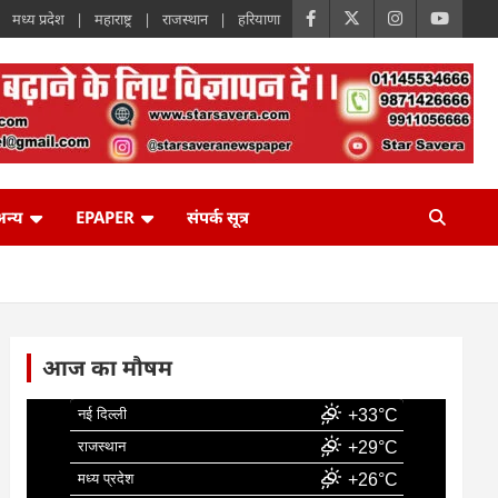
मध्य प्रदेश
महाराष्ट्र
राजस्थान
हरियाणा
न्य
EPAPER
संपर्क सूत्र
आज का मौषम
नई दिल्ली
+33°C
राजस्थान
+29°C
मध्य प्रदेश
+26°C