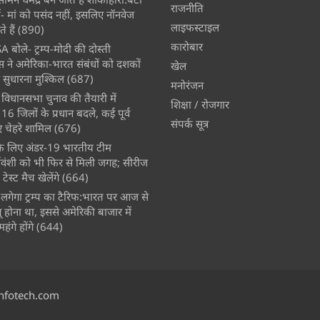
राजनीति
- मां को पसंद नहीं, इसलिए नॉनवेज
लाइफस्टाइल
े हैं
(890)
कारोबार
A बोले- ट्रम्प-मोदी की दोस्ती
स ने अमेरिका-भारत संबंधों को दशकों
खेल
 सुधारना मुश्किल
(687)
मनोरंजन
विधानसभा चुनाव की तैयारी में
शिक्षा / रोजगार
 जिलों के प्रधान बदले, कई पूर्व
संपर्क सूत्र
चेहरे शामिल
(676)
े के लिए अंडर-19 भारतीय टीम
्यवंशी को भी फिर से मिली जगह; सीरीज
ेस्ट मैच खेलेंगे
(664)
लगेगा ट्रम्प का टैरिफ:भारत पर आज से
 होना था, इससे अमेरिकी बाजार में
ंगे होंगे
(644)
nfotech.com