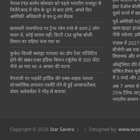
नेपाल PM बालेन सोमवार को पहले भारतीय राजदूत से
ईशा देओल बोलीं
मिलेंगे:बाद में चीन के दूत से बात होगी, अगले दिन
दूसरे कमरे में खात
अमेरिकी अधिकारी से वन-टू-वन बैठक
पूर्व अमेरिकी NS
खत्म:व्हाइट हाउ
बारामती एयरफील्ड पर ट्रेनर प्लेन रनवे से उतरा:2 लोग
पीछे धकेला; इसे
सवार थे, कोई घायल नहीं; डिप्टी CM सुनेत्रा बोलीं-
विमान का पहिया फंस गया था
पंजाब में 2027 
बीजेपी:अब तक 16
फुकेट-दिल्ली फ्लाइट पायलट का डोप टेस्ट पॉजिटिव
विधायक और नए 
होने की खबर:एअर इंडिया विमान टर्बुलेंस से 300 फीट
ऑस्ट्रेलिया दौर
नीचे आ गया था; 4 अगस्त की घटना
घोषित:वैभव सूर
में 3 वनडे और 2 ट
पैपराजी पर भड़कीं हार्दिक की एक्स-वाइफ नताशा
स्टेनकोविक:लगातार तस्वीरें लेने से हुईं अनकंफर्टेबल,
अब 7 अगस्त से 
दोस्त अलेक्जेंडर ने भीड़ से बचाया
25% टैरिफ लागू
भारतीय सामान मह
Copyright © 2026
Star Savera
Designed by:
www.wizi