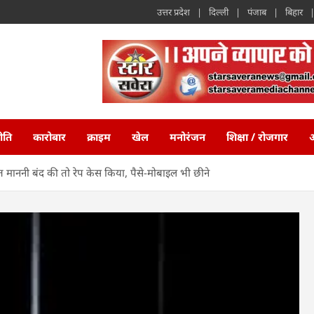
उत्तर प्रदेश
दिल्ली
पंजाब
बिहार
ीति
कारोबार
क्राइम
खेल
मनोरंजन
शिक्षा / रोजगार
अ
त माननी बंद की तो रेप केस किया, पैसे-मोबाइल भी छीने