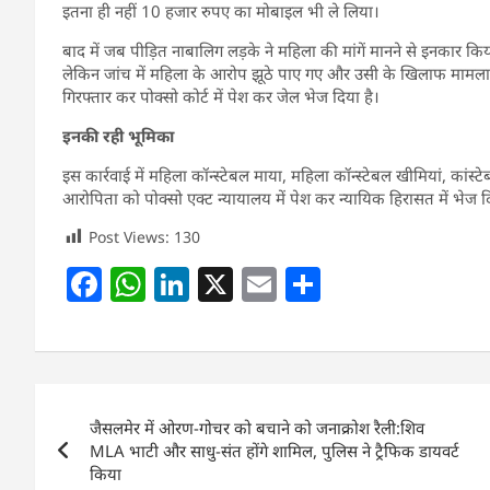
इतना ही नहीं 10 हजार रुपए का मोबाइल भी ले लिया।
बाद में जब पीड़ित नाबालिग लड़के ने महिला की मांगें मानने से इनकार कि
लेकिन जांच में महिला के आरोप झूठे पाए गए और उसी के खिलाफ मामला
गिरफ्तार कर पोक्सो कोर्ट में पेश कर जेल भेज दिया है।
इनकी रही भूमिका
इस कार्रवाई में महिला कॉन्स्टेबल माया, महिला कॉन्स्टेबल खीमियां, कांस
आरोपिता को पोक्सो एक्ट न्यायालय में पेश कर न्यायिक हिरासत में भेज द
Post Views:
130
F
W
Li
X
E
S
a
h
n
m
h
c
at
k
ai
ar
e
s
e
l
e
Post
b
A
dI
जैसलमेर में ओरण-गोचर को बचाने को जनाक्रोश रैली:शिव
navigation
o
p
n
MLA भाटी और साधु-संत होंगे शामिल, पुलिस ने ट्रैफिक डायवर्ट
किया