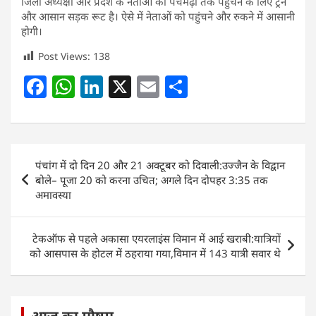
जिला अध्यक्षों और प्रदेश के नेताओं को पचमढ़ी तक पहुंचने के लिए ट्रेन
और आसान सड़क रूट है। ऐसे में नेताओं को पहुंचने और रुकने में आसानी
होगी।
Post Views:
138
F
W
Li
X
E
S
a
h
n
m
h
c
at
k
ai
ar
e
s
e
l
e
Post
पंचांग में दो दिन 20 और 21 अक्टूबर को दिवाली:उज्जैन के विद्वान
b
A
dI
navigation
बोले– पूजा 20 को करना उचित; अगले दिन दोपहर 3:35 तक
o
p
n
अमावस्या
o
p
k
टेकऑफ से पहले अकासा एयरलाइंस विमान में आई खराबी:यात्रियों
को आसपास के होटल में ठहराया गया,विमान में 143 यात्री सवार थे
आज का मौषम