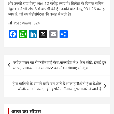
और उनकी ब्रांड वैल्यू 966.12 करोड़ रुपए है। क्रिकेट के दिग्गज सचिन
तेंदुलकर ने भी टॉप-5 में वापसी की है। उनकी ब्रांड वैल्यू 931.26 करोड़
रुपए है, जो नए एंडोर्समेंट्स की वजह से बढ़ी है।
Post Views:
324
F
W
Li
X
E
S
a
h
n
m
h
c
at
k
ai
ar
e
s
e
l
e
Post
परवेज हसन का बेहतरीन हाई कैच:बांग्लादेश ने 3 कैच छोड़े, इंजर्ड हुए
b
A
dI
navigation
रऊफ, पाकिस्तान ने रन आउट का मौका गंवाया; मोमेंट्स
o
p
n
o
p
हेमा मालिनी के सामने धर्मेंद्र बन जाते हैं शाकाहारी:बेटी ईशा देओल
k
बोलीं- मां को पसंद नहीं, इसलिए नॉनवेज दूसरे कमरे में खाते हैं
आज का मौषम