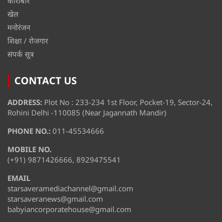
कारोबार
खेल
मनोरंजन
शिक्षा / रोजगार
संपर्क सूत्र
CONTACT US
ADDRESS:
Plot No : 233-234 1st Floor, Pocket-19, Sector-24,
Rohini Delhi -110085 (Near Jagannath Mandir)
PHONE NO.:
011-45534666
MOBILE NO.
(+91) 9871426666, 8929475541
EMAIL
starsaveramediachannel@gmail.com
starsaveranews@gmail.com
babyiancorporatehouse@gmail.com