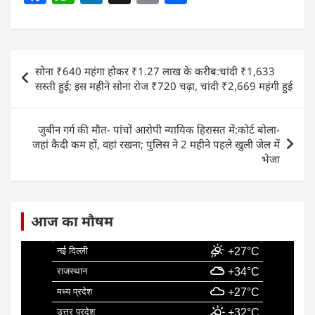
a
h
n
m
h
c
at
k
ai
ar
e
s
e
l
e
Post
सोना ₹640 महंगा होकर ₹1.27 लाख के करीब:चांदी ₹1,633
b
A
dI
navigation
सस्ती हुई; इस महीने सोना रोज ₹720 चढ़ा, चांदी ₹2,669 महंगी हुई
o
p
n
o
p
जुबीन गर्ग की मौत- पांचों आरोपी न्यायिक हिरासत में:कोर्ट बोला-
k
जहां कैदी कम हों, वहां रखना; पुलिस ने 2 महीने पहले खुली जेल में
भेजा
आज का मौषम
नई दिल्ली
+27°C
राजस्थान
+34°C
मध्य प्रदेश
+27°C
उत्तर प्रदेश
+32°C