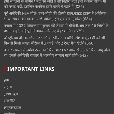
हेमा मालिनी के सामने धर्मेंद्र बन जाते हैं शाकाहारी:बेटी ईशा देओल बोलीं- मां
को पसंद नहीं, इसलिए नॉनवेज दूसरे कमरे में खाते हैं
(886)
पूर्व अमेरिकी NSA बोले- ट्रम्प-मोदी की दोस्ती खत्म:व्हाइट हाउस ने अमेरिका-
भारत संबंधों को दशकों पीछे धकेला; इसे सुधारना मुश्किल
(684)
पंजाब में 2027 विधानसभा चुनाव की तैयारी में बीजेपी:अब तक 16 जिलों के
प्रधान बदले, कई पूर्व विधायक और नए चेहरे शामिल
(675)
ऑस्ट्रेलिया दौरे के लिए अंडर-19 भारतीय टीम घोषित:वैभव सूर्यवंशी को भी
फिर से मिली जगह; सीरीज में 3 वनडे और 2 टेस्ट मैच खेलेंगे
(660)
अब 7 अगस्त से लगेगा ट्रम्प का टैरिफ:भारत पर आज से 25% टैरिफ लागू होना
था, इससे अमेरिकी बाजार में भारतीय सामान महंगे होंगे
(642)
IMPORTANT LINKS
होम
राष्ट्रीय
ट्रेंडिंग न्यूज
राजनीति
लाइफस्टाइल