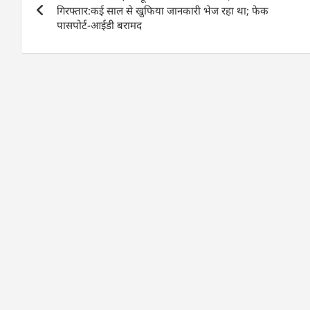
navigation
o
p
n
गिरफ्तार:कई साल से खुफिया जानकारी भेज रहा था; फेक
पासपोर्ट-आईडी बरामद
o
p
k