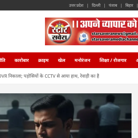
उत्तर प्रदेश
दिल्ली
पंजाब
बिहार
ीति
कारोबार
क्राइम
खेल
मनोरंजन
शिक्षा / रोजगार
अ
ए DVR निकाला; पड़ोसियों के CCTV से आया हाथ, रेवाड़ी का है