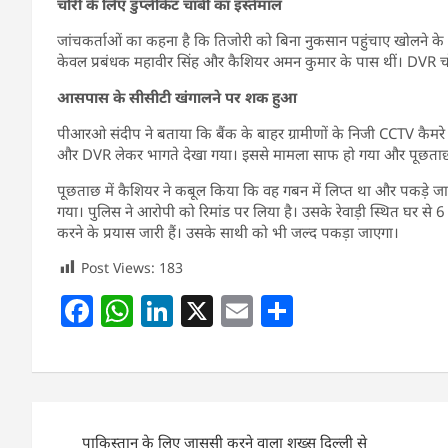
चोरी के लिए डुप्लीकेट चाबी का इस्तेमाल
जांचकर्ताओं का कहना है कि तिजोरी को बिना नुकसान पहुंचाए खोलने के 
केवल प्रबंधक महावीर सिंह और कैशियर अमन कुमार के पास थीं। DVR चोर
आसपास के सीसीटी खंगालने पर शक हुआ
पीआरओ संदीप ने बताया कि बैंक के बाहर ग्रामीणों के निजी CCTV कैमरे 
और DVR लेकर भागते देखा गया। इससे मामला साफ हो गया और पूछताछ के ब
पूछताछ में कैशियर ने कबूल किया कि वह गबन में लिप्त था और पकड़े 
गया। पुलिस ने आरोपी को रिमांड पर लिया है। उसके रेवाड़ी स्थित घर 
करने के प्रयास जारी हैं। उसके साथी को भी जल्द पकड़ा जाएगा।
Post Views:
183
F
W
Li
X
E
S
a
h
n
m
h
c
at
k
ai
ar
e
s
e
l
e
Post
b
A
dI
पाकिस्तान के लिए जासूसी करने वाला शख्स दिल्ली से