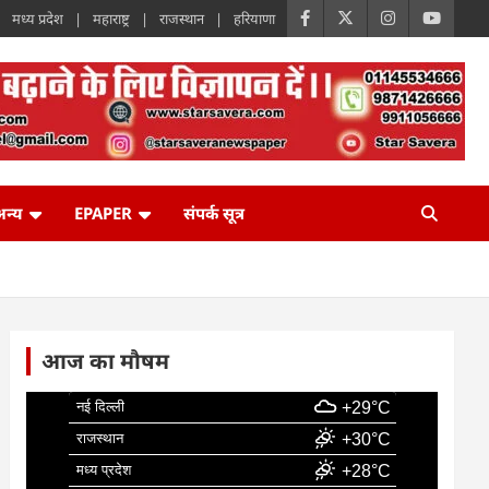
मध्य प्रदेश
महाराष्ट्र
राजस्थान
हरियाणा
न्य
EPAPER
संपर्क सूत्र
आज का मौषम
नई दिल्ली
+29°C
राजस्थान
+30°C
मध्य प्रदेश
+28°C