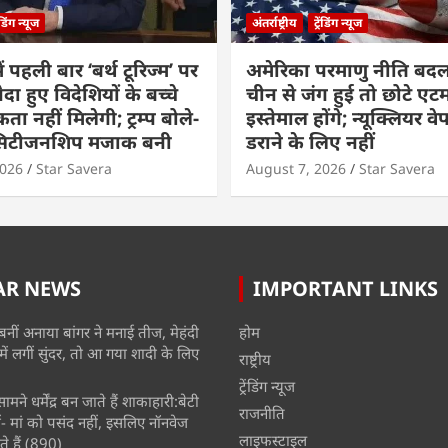
रेंडिंग न्यूज
अंतर्राष्ट्रीय
ट्रेंडिंग न्यूज
ं पहली बार ‘बर्थ टूरिज्म’ पर
अमेरिका परमाणु नीति बदल
ैदा हुए विदेशियों के बच्चे
चीन से जंग हुई तो छोटे एट
ा नहीं मिलेगी; ट्रम्प बोले-
इस्तेमाल होंगे; न्यूक्लियर वे
 सिटीजनशिप मजाक बनी
डराने के लिए नहीं
2026
Star Savera
August 7, 2026
Star Savera
AR NEWS
IMPORTANT LINKS
बनीं अनाया बांगर ने मनाई तीज, मेहंदी
होम
में लगीं सुंदर, तो आ गया शादी के लिए
राष्ट्रीय
ट्रेंडिंग न्यूज
मने धर्मेंद्र बन जाते हैं शाकाहारी:बेटी
राजनीति
- मां को पसंद नहीं, इसलिए नॉनवेज
लाइफस्टाइल
े हैं
(890)