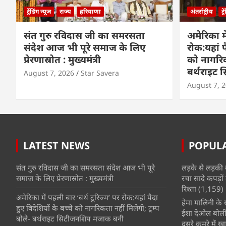
ट्रेंडिंग न्यूज
राज्य
हरियाणा
अंतर्राष्ट्रीय
ट्
संत गुरु रविदास जी का समरसता
अमेरिका मे
संदेश आज भी पूरे समाज के लिए
रोक:यहां प
प्रेरणास्रोत : मुख्यमंत्री
को नागरिकत
बर्थराइट
August 7, 2026
Star Savera
August 7, 
LATEST NEWS
POPUL
संत गुरु रविदास जी का समरसता संदेश आज भी पूरे
लड़के से लड़की 
समाज के लिए प्रेरणास्रोत : मुख्यमंत्री
रचा सादे कपड़ों 
रिश्ता
(1,159)
अमेरिका में पहली बार ‘बर्थ टूरिज्म’ पर रोक:यहां पैदा
हेमा मालिनी के सा
हुए विदेशियों के बच्चे को नागरिकता नहीं मिलेगी; ट्रम्प
ईशा देओल बोलीं
बोले- बर्थराइट सिटीजनशिप मजाक बनी
दूसरे कमरे में खात