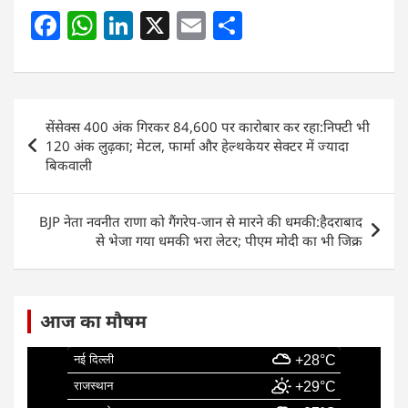
F
W
Li
X
E
S
a
h
n
m
h
c
at
k
ai
ar
e
s
e
l
e
Post
सेंसेक्स 400 अंक गिरकर 84,600 पर कारोबार कर रहा:निफ्टी भी
b
A
dI
navigation
120 अंक लुढ़का; मेटल, फार्मा और हेल्थकेयर सेक्टर में ज्यादा
o
p
n
बिकवाली
o
p
k
BJP नेता नवनीत राणा को गैंगरेप-जान से मारने की धमकी:हैदराबाद
से भेजा गया धमकी भरा लेटर; पीएम मोदी का भी जिक्र
आज का मौषम
नई दिल्ली
+28°C
राजस्थान
+29°C