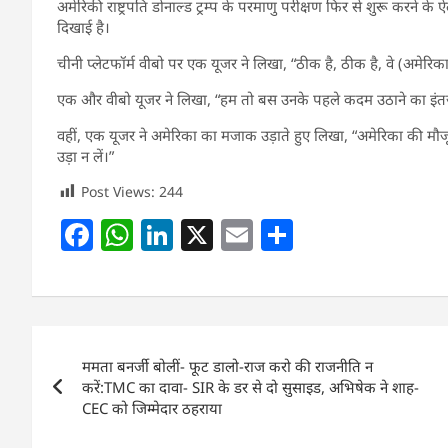
अमेरिकी राष्ट्रपति डोनाल्ड ट्रम्प के परमाणु परीक्षण फिर से शुरू करने 
दिखाई है।
चीनी प्लेटफॉर्म वीबो पर एक यूजर ने लिखा, “ठीक है, ठीक है, वे (अमेरिका)
एक और वीबो यूजर ने लिखा, “हम तो बस उनके पहले कदम उठाने का इंतजार
वहीं, एक यूजर ने अमेरिका का मजाक उड़ाते हुए लिखा, “अमेरिका की मौज
उड़ा न लें।”
Post Views:
244
F
W
Li
X
E
S
a
h
n
m
h
c
at
k
ai
ar
e
s
e
l
e
Post
b
A
dI
ममता बनर्जी बोलीं- फूट डालो-राज करो की राजनीति न
navigation
o
p
n
करें:TMC का दावा- SIR के डर से दो सुसाइड, अभिषेक ने शाह-
CEC को जिम्मेदार ठहराया
o
p