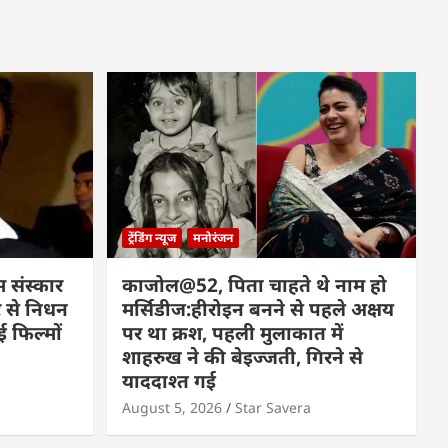
ट्रेंडिंग न्यूज
मनोरंजन
म संस्कार
काजोल@52, पिता चाहते थे नाम हो
 से निधन
मर्सिडीज:हीरोइन बनने से पहले अक्षय
 फिल्मों
पर था क्रश, पहली मुलाकात में
शाहरुख ने की बेइज्जती, गिरने से
याददाश्त गई
August 5, 2026
Star Savera