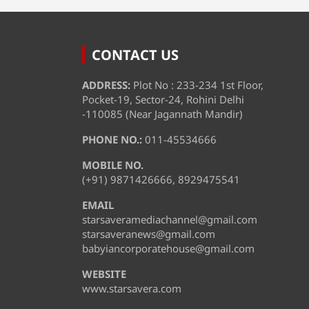
CONTACT US
ADDRESS:
Plot No : 233-234 1st Floor,
Pocket-19, Sector-24, Rohini Delhi
-110085 (Near Jagannath Mandir)
PHONE NO.:
011-45534666
MOBILE NO.
(+91) 9871426666, 8929475541
EMAIL
starsaveramediachannel@gmail.com
starsaveranews@gmail.com
babyiancorporatehouse@gmail.com
WEBSITE
www.starsavera.com