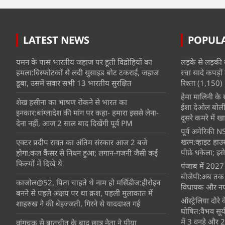
LATEST NEWS
POPUL
यमन के पास भारतीय जहाज पर हूती विद्रोहियों का
लड़के से लड़की 
हमला:विस्फोटकों से लदी सुसाइड बोट टकराई, जहाज
रचा सादे कपड़ों 
डूबा, उसमें सवार सभी 13 भारतीय सुरक्षित
रिश्ता
(1,150)
हेमा मालिनी के सा
शेख हसीना का भाषण रोकने से भारत का
ईशा देओल बोलीं
इनकार:बांग्लादेश की मांग पर कहा- हमारा इससे लेना-
दूसरे कमरे में खात
देना नहीं, आज 2 साल बाद दिखेंगी पूर्व PM
पूर्व अमेरिकी NS
खत्म:व्हाइट हाउ
एक्टर प्रदीप रावत का अंतिम संस्कार आज 2 बजे
पीछे धकेला; इसे
होगा:कल कैंसर से निधन हुआ; लगान-गजनी जैसी कई
फिल्मों में दिखे थे
पंजाब में 2027 
बीजेपी:अब तक 16
काजोल@52, पिता चाहते थे नाम हो मर्सिडीज:हीरोइन
विधायक और नए 
बनने से पहले अक्षय पर था क्रश, पहली मुलाकात में
ऑस्ट्रेलिया दौर
शाहरुख ने की बेइज्जती, गिरने से याददाश्त गई
घोषित:वैभव सूर
में 3 वनडे और 2 ट
वांगचुक से बातचीत के बाद छात्र नेता ने पीया