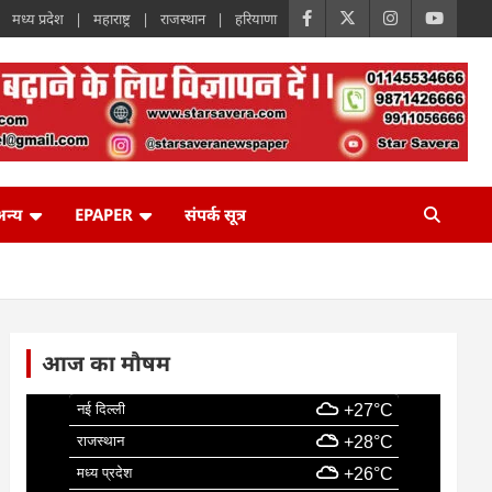
मध्य प्रदेश
महाराष्ट्र
राजस्थान
हरियाणा
न्य
EPAPER
संपर्क सूत्र
आज का मौषम
नई दिल्ली
+27°C
राजस्थान
+28°C
मध्य प्रदेश
+26°C