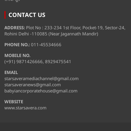
CONTACT US
ADDRESS:
Plot No : 233-234 1st Floor, Pocket-19, Sector-24,
Rohini Delhi -110085 (Near Jagannath Mandir)
PHONE NO.:
011-45534666
MOBILE NO.
(+91) 9871426666, 8929475541
EMAIL
starsaveramediachannel@gmail.com
starsaveranews@gmail.com
babyiancorporatehouse@gmail.com
WEBSITE
www.starsavera.com