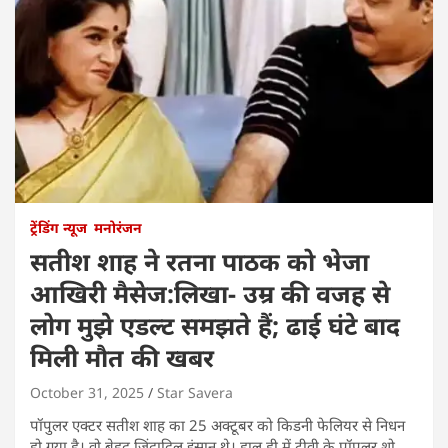
ट्रेंडिंग न्यूज
मनोरंजन
सतीश शाह ने रतना पाठक को भेजा
आखिरी मैसेज:लिखा- उम्र की वजह से
लोग मुझे एडल्ट समझते हैं; ढाई घंटे बाद
मिली मौत की खबर
October 31, 2025
Star Savera
पॉपुलर एक्टर सतीश शाह का 25 अक्टूबर को किडनी फेलियर से निधन
हो गया है। वो बेहद जिंदादिल इंसान थे। हाल ही में टीवी के पॉपुलर शो