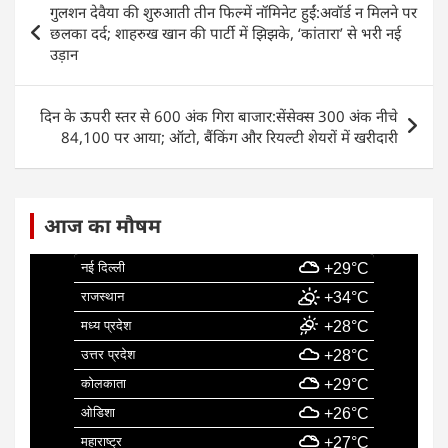
गुलशन देवैया की शुरुआती तीन फिल्में नॉमिनेट हुईं:अवॉर्ड न मिलने पर
b
A
dI
navigation
छलका दर्द; शाहरुख खान की पार्टी में झिझके, ‘कांतारा’ से भरी नई
o
p
n
उड़ान
o
p
k
दिन के ऊपरी स्तर से 600 अंक गिरा बाजार:सेंसेक्स 300 अंक नीचे
84,100 पर आया; ऑटो, बैंकिंग और रियल्टी शेयरों में खरीदारी
आज का मौषम
नई दिल्ली
+29°C
राजस्थान
+34°C
मध्य प्रदेश
+28°C
उत्तर प्रदेश
+28°C
कोलकाता
+29°C
ओडिशा
+26°C
महाराष्ट्र
+27°C